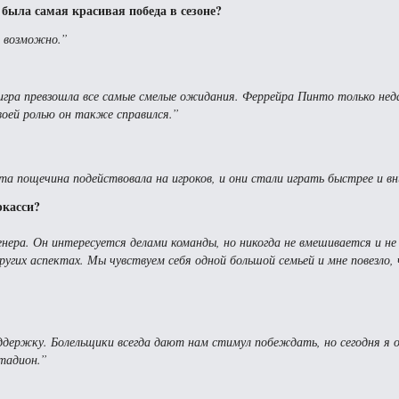
 была самая красивая победа в сезоне?
, возможно.”
 игра превзошла все самые смелые ожидания. Феррейра Пинто только нед
своей ролью он также справился.”
а пощечина подействовала на игроков, и они стали играть быстрее и в
ркасси?
нера. Он интересуется делами команды, но никогда не вмешивается и не
 других аспектах. Мы чувствуем себя одной большой семьей и мне повезло,
оддержку. Болельщики всегда дают нам стимул побеждать, но сегодня я 
стадион.”