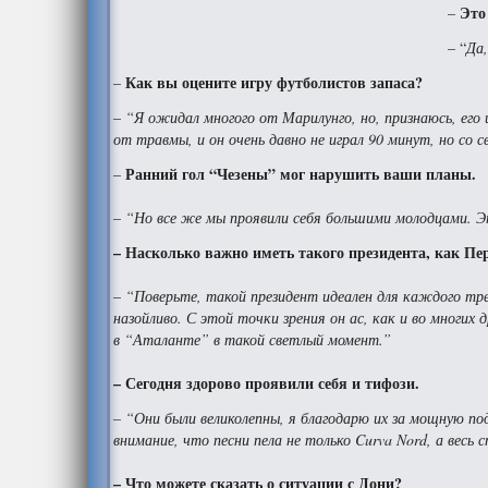
Это
–
– “
Да
Как вы оцените игру футболистов запаса?
–
–
“Я ожидал многого от Марилунго, но, признаюсь, его
от травмы, и он очень давно не играл 90 минут, но со 
Ранний гол “Чезены” мог нарушить ваши планы.
–
–
“Но все же мы проявили себя большими молодцами. Эт
– Насколько важно иметь такого президента, как Пе
–
“Поверьте, такой президент идеален для каждого тре
назойливо. С этой точки зрения он ас, как и во многих
в “Аталанте” в такой светлый момент.”
– Сегодня здорово проявили себя и тифози.
– “Они были великолепны, я благодарю их за мощную п
внимание, что песни пела не только Curva Nord, а весь 
– Что можете сказать о ситуации с Дони?