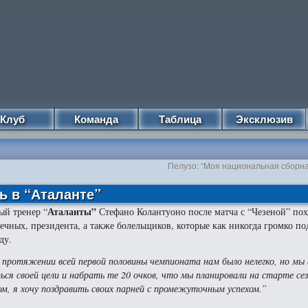
Клуб
Команда
Таблица
Эксклюзив
Пелузо: “Моя национальная сборна
ь в “Аталанте”
Аталанты”
ый тренер “
Стефано Колантуоно после матча с “Чезеной” по
ечных, президента, а также болельщиков, которые как никогда громко п
ду.
 протяжении всей первой половины чемпионата нам было нелегко, но мы 
ься своей цели и набрать те 20 очков, что мы планировали на старте се
ом, я хочу поздравить своих парней с промежуточным успехом.”