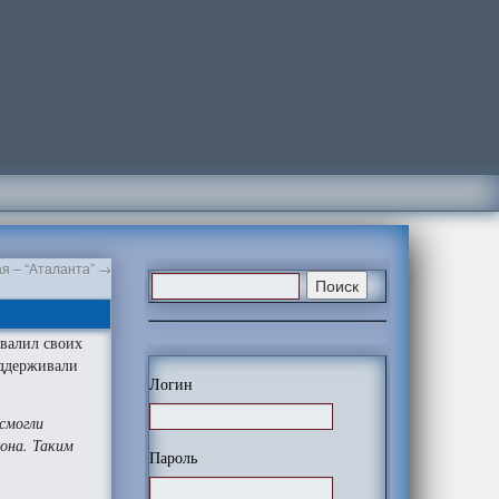
я – “Аталанта”
→
хвалил своих
оддерживали
Логин
смогли
зона. Таким
Пароль