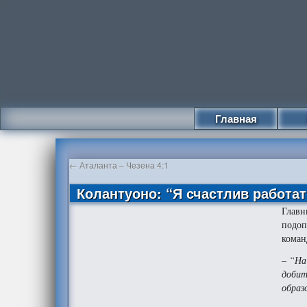
Главная
←
Аталанта – Чезена 4:1
Колантуоно: “Я счастлив работат
Главн
подоп
коман
–
“На
добит
образ