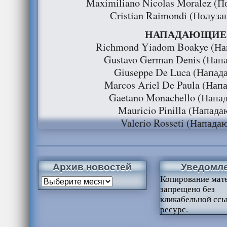
Maximiliano Nicolas Moralez (
Cristian Raimondi (Полуз
НАПАДАЮЩИЕ
Richmond Yiadom Boakye (Н
Gustavo German Denis (На
Giuseppe De Luca (Напа
Marcos Ariel De Paula (На
Gaetano Monachello (Нап
Mauricio Pinilla (Напад
Valerio Rosseti (Напад
Архив новостей
Уведомл
Копирование мат
запрещено без
кликабельной ссы
ресурс.