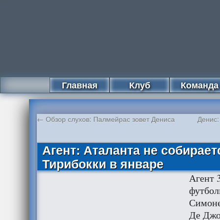
Главная
Клуб
Команда
←
Обзор слухов: Палмейрас зовет Дениса
Денис:
Агент: Аталанта не собирает
Тирибокки в январе
Агент 
футбол
Симоне
Де Дж