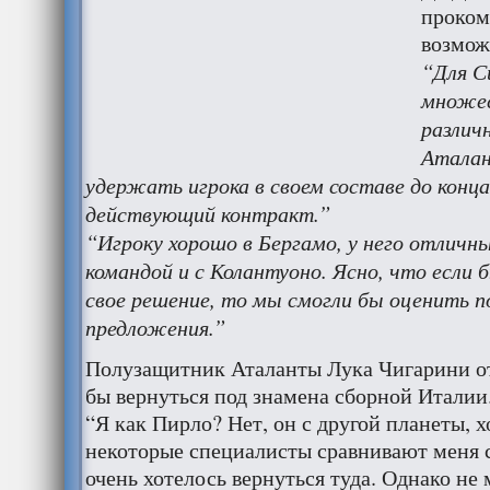
проком
возмож
“Для С
множес
различ
Аталан
удержать игрока в своем составе до конца
действующий контракт.”
“Игроку хорошо в Бергамо, у него отличн
командой и с Колантуоно. Ясно, что если
свое решение, то мы смогли бы оценить 
предложения.”
Полузащитник Аталанты Лука Чигарини от
бы вернуться под знамена сборной Италии
“Я как Пирло? Нет, он с другой планеты, хо
некоторые специалисты сравнивают меня 
очень хотелось вернуться туда. Однако не