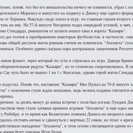
туоно, поняв, что без его вмешательства ничего не изменится, убрал с по
дительного Моралеса и выпустил на подмогу к Денису еще одного форва
ие от Хермана, Факундо сходу попал в игру, но главным героем второго
стать не ему. На 57-й минуте Чигарини подал очередной угловой, и мяч,
рмо Стендардо, рикошетом от штанги вошел-таки в ворота “Кальяри”.
гол дал толчок к преображению некоторых футболистов, в частности, со
нако общий рисунок матча ровным счетом не изменился. “Аталанта” стал
оняться. Особенно удачно сыграла пара центральных защитников Россет
левом фланге, через который по сути и строилась их игра. Давиде Брив
оборонительные редуты “Кальяри”, но те стоически сопротивлялись. В с
 Сау чуть было не вышел 1 на 1 с Консильи, однако герой матча Стенда
 подустал. Поняв это, наставник “Кальяри” Иво Пульга на 70-й минуте з
ы” с опасением стали ждать концовки, ведь чилиец издавна считается 
перника.
ричине: за десять минут до конца встречи с поля был изгнан Луиджи Д
тельством чему стали затяжки времени игроков “Аталанты” и еще одна за
 Рибейру, в то время как Колантуоно поменял Дениса на опорного хава
далось отстоять ничью и сдвинуться с мертвых 22 очков, но тезис о криз
 действовало нападение “Аталанты”, в этом сезоне считающееся одним из
 время будет призван Игор Будан.