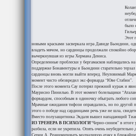
Колан
неубе
отлич
было 
Гилье
Этот 
новыми красками засверкала игра Давиде Бьондини, од
владеть мячом, но сардинцы продолжали спокойно обор
вычеркнувшая из игры Хермана Дениса.
Определенные проблески у бергамасков наблюдались на 
поддержке Бонавентуры и Бьондини старательно терзал 
сардинцы вновь могли выйти вперед. Неуловимый Марко
момент чисто обезвредил экс-форварда “Юве Стабии”.
После этого момента Сау потерял прежний кураж и явно
Маурисио Пинилью. В этот момент болельщики “Аталант
форвардом, способным в одиночку обыграть любого со
Мрачные ожидания тифози оправдались, но по другой п
этого о победе над сардинцами речь уже не шла, свиде
Вместо полузащитника Экдаля вышел нападающий Тиагу
ИЗ ТРЕНЕРА В ПСИХОЛОГИ
“Черно-синим” в итоге у
разбила, если не укрепила. Опять очень неубедительно
Серии А. Реанимировать молчаливую атаку в ближайшее