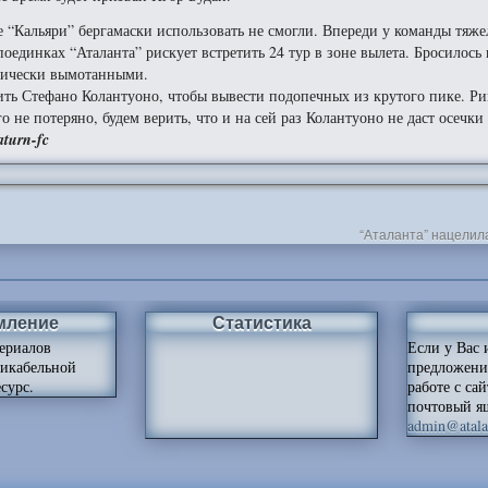
 “Кальяри” бергамаски использовать не смогли. Впереди у команды тяж
единках “Аталанта” рискует встретить 24 тур в зоне вылета. Бросилось в 
огически вымотанными.
ить Стефано Колантуоно, чтобы вывести подопечных из крутого пике. Р
о не потеряно, будем верить, что и на сей раз Колантуоно не даст осечки
aturn-fc
“Аталанта” нацелил
мление
Статистика
ериалов
Если у Вас 
ликабельной
предложени
сурс.
работе с са
почтовый я
admin@atalan