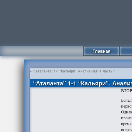
Главная
←
“Аталанта” 1-1 “Кальяри”. Анализ матча, часть 1
“Аталанта” 1-1 “Кальяри”. Анализ
ВТО
Болел
перво
Однак
произ
время
встре