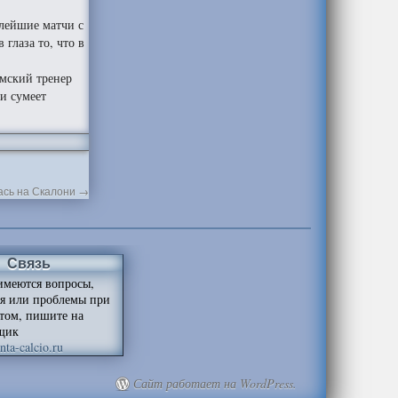
елейшие матчи с
глаза то, что в
имский тренер
 и сумеет
ась на Скалони
→
Связь
имеются вопросы,
я или проблемы при
йтом, пишите на
щик
ta-calcio.ru
Сайт работает на WordPress.