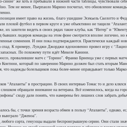
о-синие” же хоть и пребывали в нижней части таблицы, чувствовали себ
йно. Тем не менее, Пьерпаоло Марино посчитал, что обновление команды
ленно.
 позиция имеет право на жизнь, благо ушедшие Эсекьель Скелотто и Фе
али плохой футбол в первом круге и уже объективно не тащили “Аталанту
же, их захотели видеть в своих рядах такие клубы, как “Интер” и “Ювент
д бывших лидеров команды на этом фоне смотрится вполне логично, но 
еленные сомнения. И они пока подтверждаются. Практически каждый но
 на спад. К примеру, Луиджи Джорджи вдохновенно провел игру с “Лацио
у запасных. По похожему пути идёт Микеле Канини.
Гроссо, провалившие матч с “Торино”. Франко Бриенца уже с первых матч
тео Контини, который по заверению Марино должен был стать вторым Ма
я, что надежды болельщиков пока более-менее оправдывает только Марко
ов “Аталанты” в прострацию. В своих интервью Томас то и дело клялся
е слишком обращали внимание на ветерана. Всё изменилось, когда на гор
Грифоны” сходу дали понять, что намерены без лишних слов забрать добыч
лось бы, с точки зрения возраста обмен в пользу “Аталанты”, однако, е
ки выиграло “Дженоа”.
 любого сорта, генуэзцы выдали беспроигрышную серию. Они стали зна
ини. Именно он своей харизмой навел порядок в обороне и вселил увере