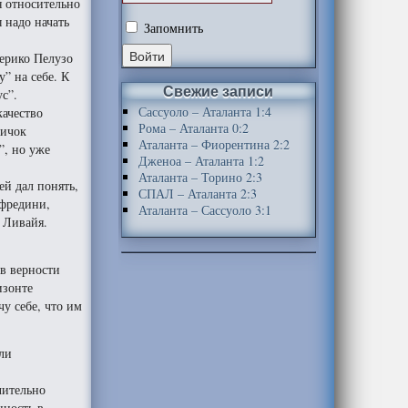
я относительно
 надо начать
Запомнить
дерико Пелузо
” на себе. К
Свежие записи
ус”.
Сассуоло – Аталанта 1:4
качество
Рома – Аталанта 0:2
вичок
Аталанта – Фиорентина 2:2
”, но уже
Дженоа – Аталанта 1:2
Аталанта – Торино 2:3
ей дал понять,
СПАЛ – Аталанта 2:3
нфредини,
Аталанта – Сассуоло 3:1
 Ливайя.
 в верности
изонте
у себе, что им
сли
чительно
нность в