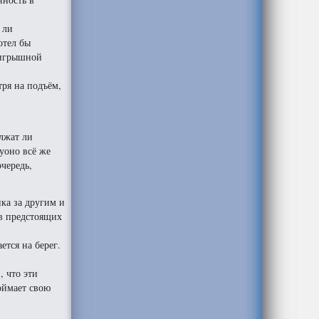
 ли
отел бы
ыигрышной
тря на подъём,
олжат ли
уоно всё же
очередь,
ка за другим и
 в предстоящих
ется на берег.
, что эти
оймает свою