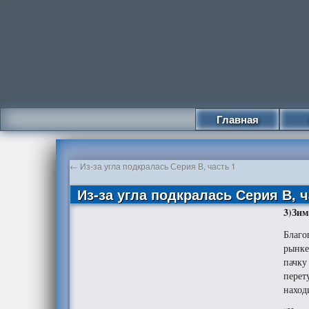
Главная
←
Из-за угла подкралась Серия В, часть 1
Из-за угла подкралась Серия В, ч
3)Зим
Благо
рынке
пачку
перет
наход