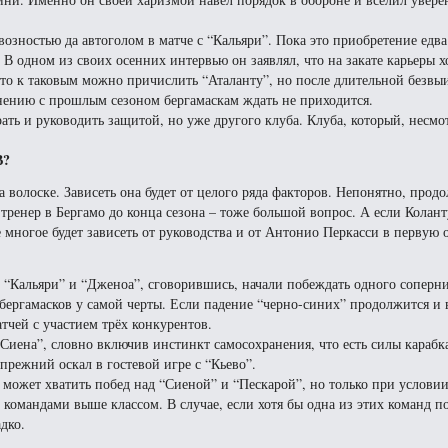
возностью да автоголом в матче с “Кальяри”. Пока это приобретение едва
 В одном из своих осенних интервью он заявлял, что на закате карьеры х
 что к таковым можно причислить “Аталанту”, но после длительной безв
внению с прошлым сезоном бергамаскам ждать не приходится.
ть и руководить защитой, но уже другого клуба. Клуба, который, несмо
В?
а волоске. Зависеть она будет от целого ряда факторов. Непонятно, прод
тренер в Бергамо до конца сезона – тоже большой вопрос. А если Колант
е многое будет зависеть от руководства и от Антонио Перкасси в первую 
. “Кальяри” и “Дженоа”, сговорившись, начали побеждать одного соперни
 бергамасков у самой черты. Если падение “черно-синих” продолжится и
тчей с участием трёх конкурентов.
“Сиена”, словно включив инстинкт самосохранения, что есть силы карабка
прежний оскал в гостевой игре с “Кьево”.
может хватить побед над “Сиеной” и “Пескарой”, но только при условии
с командами выше классом. В случае, если хотя бы одна из этих команд п
дко.