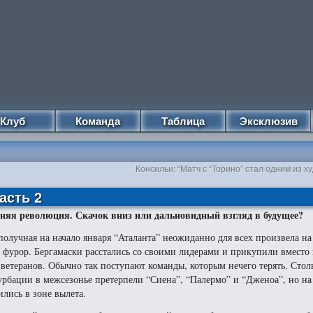
Клуб
Команда
Таблица
Эксклюзив
Консильи: “Матч с “Торино” стал одним из х
асть 2
няя революция. Скачок вниз или дальновидный взгляд в будущее?
получная на начало января “Аталанта” неожиданно для всех произвела н
 фурор.
Бергамаски расстались со своими лидерами и прикупили вместо
 ветеранов. Обычно так поступают команды, которым нечего терять. Стол
урбации в межсезонье претерпели “Сиена”, “Палермо” и “Дженоа”, но на
ились в зоне вылета.