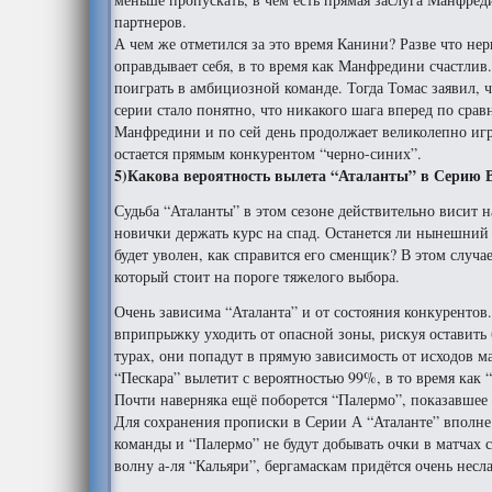
партнеров.
А чем же отметился за это время Канини? Разве что нер
оправдывает себя, в то время как Манфредини счастлив.
поиграть в амбициозной команде. Тогда Томас заявил,
серии стало понятно, что никакого шага вперед по сра
Манфредини и по сей день продолжает великолепно игра
остается прямым конкурентом “черно-синих”.
5)Какова вероятность вылета “Аталанты” в Серию 
Судьба “Аталанты” в этом сезоне действительно висит н
новички держать курс на спад. Останется ли нынешний 
будет уволен, как справится его сменщик? В этом случа
который стоит на пороге тяжелого выбора.
Очень зависима “Аталанта” и от состояния конкурентов
вприпрыжку уходить от опасной зоны, рискуя оставить
турах, они попадут в прямую зависимость от исходов ма
“Пескара” вылетит с вероятностью 99%, в то время как 
Почти наверняка ещё поборется “Палермо”, показавшее 
Для сохранения прописки в Серии А “Аталанте” вполне 
команды и “Палермо” не будут добывать очки в матчах 
волну а-ля “Кальяри”, бергамаскам придётся очень несла