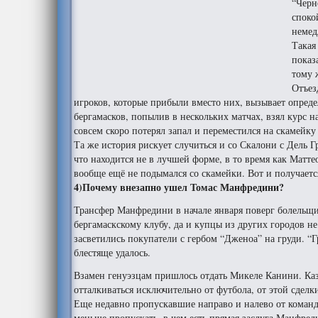
“Черн
споко
немед
Такая
показ
тому 
Отъез
игроков, которые прибыли вместо них, вызывает опред
бергамасков, попылив в нескольких матчах, взял курс
совсем скоро потерял запал и переместился на скамейк
Та же история рискует случиться и со Скалони с Дель 
что находится не в лучшей форме, в то время как Мат
вообще ещё не подымался со скамейки. Вот и получаетс
4)Почему внезапно ушел Томас Манфредини?
Трансфер Манфредини в начале января поверг болельщик
бергамаскскому клубу, да и купцы из других городов н
засветились покупатели с гербом “Дженоа” на груди. “
блестяще удалось.
Взамен генуэзцам пришлось отдать Микеле Канини. Каза
отталкиваться исключительно от футбола, от этой сдел
Еще недавно пропускавшие направо и налево от команд
меньше пропускать, в чем есть прямая заслуга Манфред