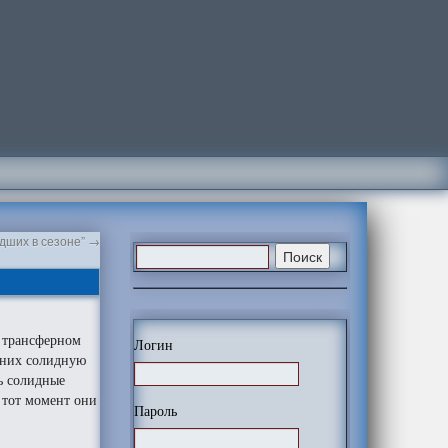
удших в сезоне”
→
а трансферном
Логин
 них солидную
ь солидные
 тот момент они
Пароль