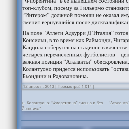
“Фиорентина” в её нынешнем состоянии с 
топ-клубом, посему за Гильермо становитс
“Интером” должной помощи не оказал ему
сменит вернувшийся после дисквалифика
На поле “Атлети Адзурри Д’Италия” готов
Консильи, в то время как Раймонди, Чига
Каццола соберутся на стадионе в качестве
четырех перечисленных футболистов – цен
важная позиция “Аталанты” обескровлена, 
Колантуоно придется использовать “остав
Бьондини и Радовановича.
12 апреля, 2013
|
Просмотры: 1 014
|
←
Колантуоно: “Фиорентина” сильна и без
“Аталанта
Йоветича”