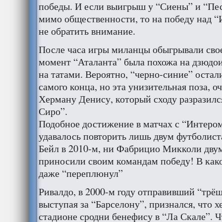
победы. И если выигрыш у “Сиены” и “Пе
мимо общественности, то на победу над 
не обратить внимание.
После часа игры миланцы обыгрывали свое
момент “Аталанта” была похожа на дзюдои
на татами. Вероятно, “черно-синие” остал
самого конца, но эта унизительная поза, о
Херману Денису, который сходу разразилс
Сиро”.
Подобное достижение в матчах с “Интером
удавалось повторить лишь двум футболист
Бейл в 2010-м, ни Фабрицио Микколи двум
приносили своим командам победу! В как
даже “переплюнул”
Ривалдо, в 2000-м году отправивший “трёш
выступая за “Барселону”, признался, что х
стадионе сродни бенефису в “Ла Скале”. Ч