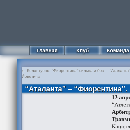
Главная
Клуб
Команда
←
Колантуоно: “Фиорентина” сильна и без
“Аталанта
Йоветича”
“Аталанта” – “Фиорентина”. 
13 апре
“Атлет
Арбит
Травм
Каццол