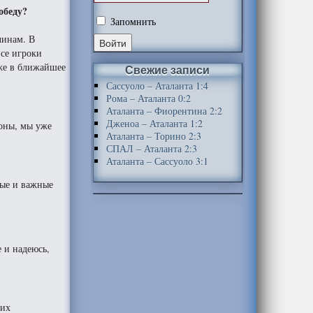
обеду?
Запомнить
чинам. В
все игроки
уже в ближайшее
Свежие записи
Сассуоло – Аталанта 1:4
Рома – Аталанта 0:2
Аталанта – Фиорентина 2:2
Дженоа – Аталанта 1:2
роны, мы уже
Аталанта – Торино 2:3
СПАЛ – Аталанта 2:3
Аталанта – Сассуоло 3:1
вые и важные
е и надеюсь,
 их