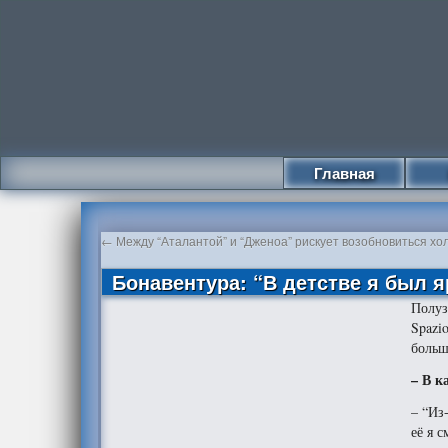
Главная
←
Между “Аталантой” и “Дженоа” рискует возобновиться хо
Бонавентура: “В детстве я был
Полу
Spazi
больш
– В к
– “Из
её я 