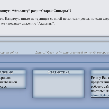
покинуть “Аталанту” ради “Старой Синьоры”?
азет. Напрямую никто из туринцев со мной не контактировал, но если с
н же я посвящу спасению “Аталанты”.
лодная война
Денис: “Ювентус” – единственный топ-клуб, котором
мление
Статистика
ериалов
Если у Вас 
ликабельной
предложени
сурс.
работе с са
почтовый я
admin@atalan