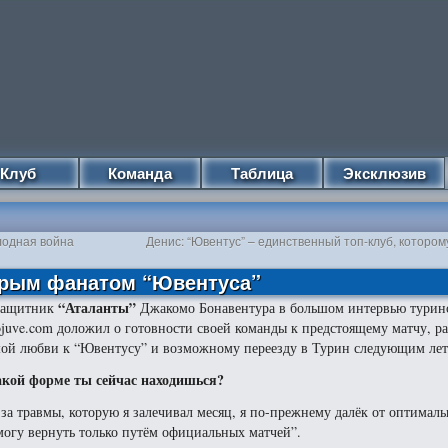
Клуб
Команда
Таблица
Эксклюзив
лодная война
Денис: “Ювентус” – единственный топ-клуб, котором
 ярым фанатом “Ювентуса”
“Аталанты”
защитник
Джакомо Бонавентура в большом интервью турин
ojuve.com доложил о готовности своей команды к предстоящему матчу, ра
ой любви к “Ювентусу” и возможному переезду в Турин следующим лет
акой форме ты сейчас находишься?
-за травмы, которую я залечивал месяц, я по-прежнему далёк от оптимал
смогу вернуть только путём официальных матчей”.