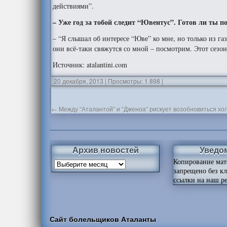
действиями”.
– Уже год за тобой следит “Ювентус”. Готов ли ты 
– “Я слышал об интересе “Юве” ко мне, но только из г
они всё-таки свяжутся со мной – посмотрим. Этот сезо
Источник: atalantini.com
20 декабря, 2013
|
Просмотры: 1 898
|
←
Между “Аталантой” и “Дженоа” рискует возобновиться хо
Архив новостей
Уведо
Копирование мат
запрещено без к
ссылки на наш ре
Сайт болельщиков Аталанты