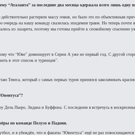
ему “Аталанта” за последние два месяца одержала всего лишь одну п
 действительно растеряли массу очков, но было это по объективным при
ю очередь на нашу команду свалилась эпидемия травм. Но теперь почти 
ались из лазарета, поэтому мы готовы прийти к спокойному спасению 
отому что “Юве” доминирует в Серии А уже не первый год. С другой сто
вить в этот список и туринцев”.
итаю Тевеса, который с самых первых туров принялся заколачивать краси
“Ювентуса”?
гру Дель Пьеро, Зидана и Буффона. С последним я встречусь в воскресень
нёры по команде Пелузо и Падоин.
утбол, и я убеждён, что и фанаты “Ювентуса” ещё не раз повосхищаются