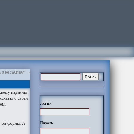
у я не забивал”
→
скому изданию
ссказал о своей
Логин
ом.
Пароль
ьной формы. А