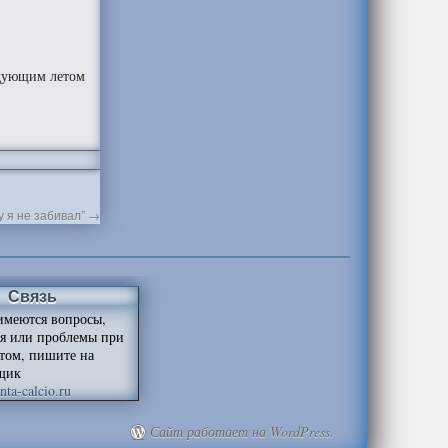
ледующим летом
у я не забивал”
→
Связь
имеются вопросы,
я или проблемы при
йтом, пишите на
щик
ta-calcio.ru
Сайт работает на WordPress.