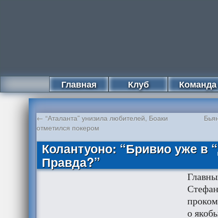
Главная
Клуб
Команда
←
“Аталанта” унизила любителей, Боаки
Бья
отметился покером
Колантуоно: “Бривио уже в 
Правда?”
Главны
Стефан
проком
о якоб