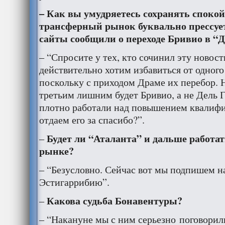
– Как вы умудряетесь сохранять спокой
трансферный рынок буквально прессует 
сайты сообщили о переходе Бривио в “Д
– “Спросите у тех, кто сочинил эту новост
действительно хотим избавиться от одного
поскольку с приходом Драме их перебор. Н
третьим лишним будет Бривио, а не Дель Г
плотно работали над повышением квалифи
отдаем его за спасибо?”.
Будет ли “Аталанта” и дальше работа
–
рынке?
– “Безусловно. Сейчас вот мы подпишем н
Эстигаррибию”.
Какова судьба Бонавентуры?
–
– “Накануне мы с ним серьезно поговорили