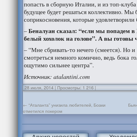
попасть в сборную Италии, и из топ-клуба 
будущее будет решаться коллективно. Мы 
соприкосновения, которые удовлетворили 
Беналуан сказал: “если мы попадем в 
–
белый хохолок на голове”. А вы готовы 
– “Мне сбривать-то нечего (смеется). Но и 
смотреться немного комично, ведь бока го
ощутимо сильнее центра”.
Источник: atalantini.com
28 июля, 2014
|
Просмотры: 1 216
|
←
“Аталанта” унизила любителей, Боаки
Бья
отметился покером
Архив новостей
Уведомл