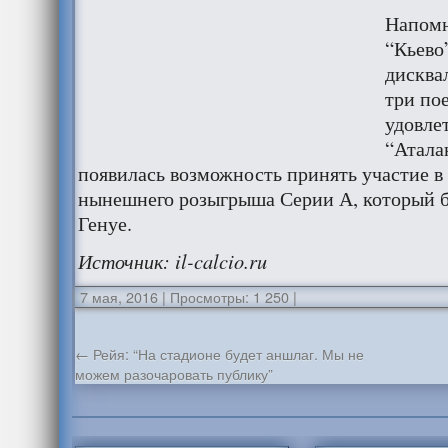
Напомн
“Кьево
дисква
три по
удовле
“Атала
появилась возможность принять участие в
нынешнего розыгрыша Серии А, который б
Генуе.
Источник: il-calcio.ru
7 мая, 2016
|
Просмотры: 1 250
|
←
Рейя: “На стадионе будет аншлаг. Мы не
можем разочаровать публику”