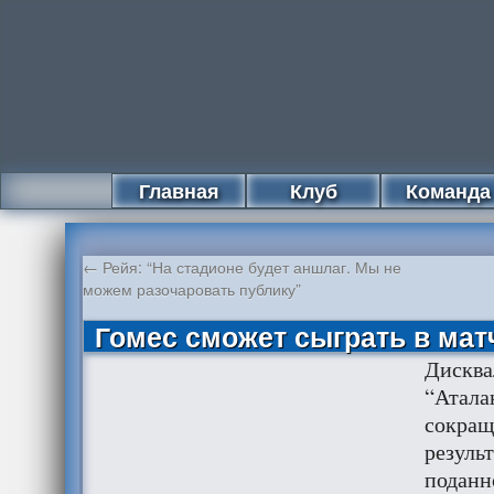
Главная
Клуб
Команда
←
Рейя: “На стадионе будет аншлаг. Мы не
можем разочаровать публику”
Гомес сможет сыграть в мат
Дисква
“Атала
сокращ
резуль
поданн