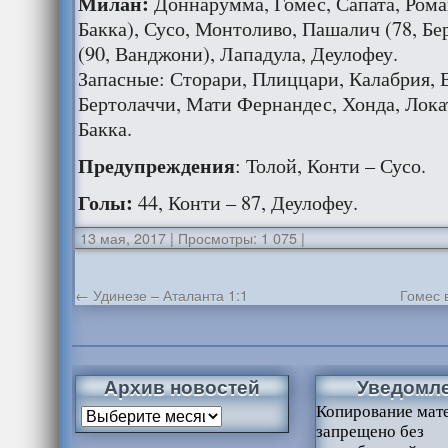
Милан:
Доннарумма, Гомес, Сапата, Роман
Бакка), Сусо, Монтоливо, Пашалич (78, Б
(90, Ванджони), Лападула, Деулофеу.
Запасные: Сторари, Плиццари, Калабрия, 
Бертолаччи, Мати Фернандес, Хонда, Лока
Бакка.
Предупреждения
: Толой, Конти – Сусо.
Голы:
44, Конти – 87, Деулофеу.
13 мая, 2017
|
Просмотры: 1 075
|
←
Удинезе – Аталанта 1:1
Гомес 
Архив новостей
Уведомл
Копирование мат
запрещено без