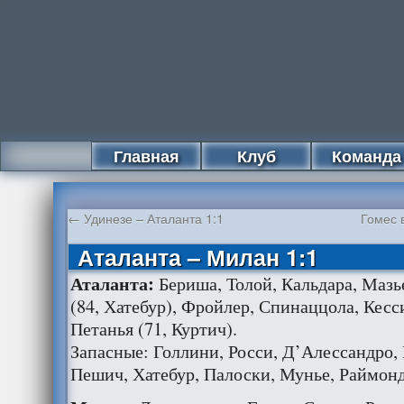
Главная
Клуб
Команда
←
Удинезе – Аталанта 1:1
Гомес 
Аталанта – Милан 1:1
Аталанта:
Бериша, Толой, Кальдара, Мазь
(84, Хатебур), Фройлер, Спинаццола, Кесси
Петанья (71, Куртич).
Запасные: Голлини, Росси, Д’Алессандро,
Пешич, Хатебур, Палоски, Мунье, Раймонд