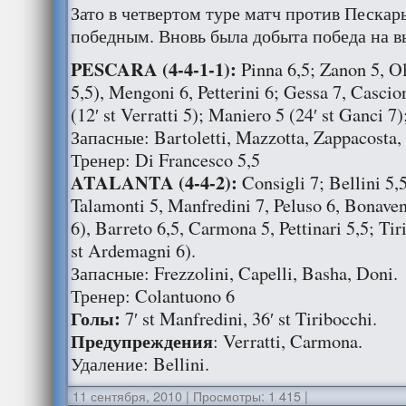
Зато в четвертом туре матч против Пескар
победным. Вновь была добыта победа на в
PESCARA (4-4-1-1):
Pinna 6,5; Zanon 5, Ol
5,5), Mengoni 6, Petterini 6; Gessa 7, Casci
(12′ st Verratti 5); Maniero 5 (24′ st Ganci 7)
Запасные: Bartoletti, Mazzotta, Zappacosta,
Тренер: Di Francesco 5,5
ATALANTA (4-4-2):
Consigli 7; Bellini 5,
Talamonti 5, Manfredini 7, Peluso 6, Bonaven
6), Barreto 6,5, Carmona 5, Pettinari 5,5; Tir
st Ardemagni 6).
Запасные: Frezzolini, Capelli, Basha, Doni.
Тренер: Colantuono 6
Голы:
7′ st Manfredini, 36′ st Tiribocchi.
Предупреждения
: Verratti, Carmona.
Удаление: Bellini.
11 сентября, 2010
|
Просмотры: 1 415
|