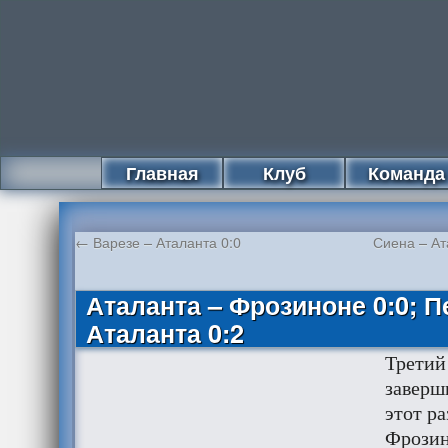
Главная
Клуб
Команда
←
Варезе – Аталанта 0:0
Сиена – Ат
Аталанта – Фрозиноне 0:0; П
Аталанта 0:2
Третий
заверш
этот р
Фрозин