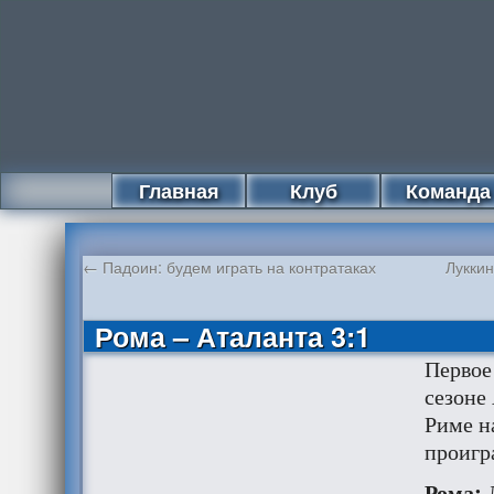
Главная
Клуб
Команда
←
Падоин: будем играть на контратаках
Луккин
Рома – Аталанта 3:1
Первое
сезоне
Риме н
проигр
Рома: