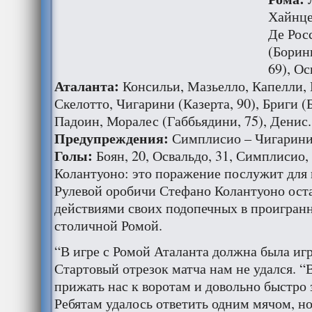
Хайнце
Де Рос
(Борини
69), Ос
Аталанта:
Консильи, Мазьелло, Капелли,
Скелотто, Чигарини (Казерта, 90), Бриги (
Падоин, Моралес (Габбьядини, 75), Денис.
Предупреждения:
Симплисио – Чигарини,
Голы:
Боян, 20, Освальдо, 31, Симплисио, 
Колантуоно: это поражение послужит для 
Рулевой оробичи Стефано Колантуоно ост
действиями своих подопечных в проигран
столичной Ромой.
“В игре с Ромой Аталанта должна была игр
Стартовый отрезок матча нам не удался. “
прижать нас к воротам и довольно быстро 
Ребятам удалось ответить одним мячом, но