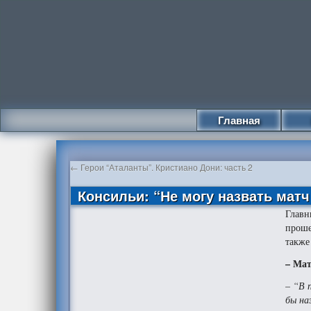
Главная
←
Герои “Аталанты”. Кристиано Дони: часть 2
Консильи: “Не могу назвать матч
Главн
проше
также
– Мат
–
“В п
бы на