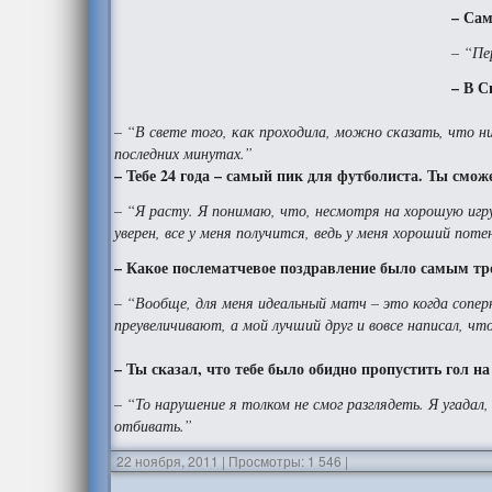
– Са
– “Пе
– В С
– “В свете того, как проходила, можно сказать, что ни
последних минутах.”
– Тебе 24 года – самый пик для футболиста. Ты смо
– “Я расту. Я понимаю, что, несмотря на хорошую игру
уверен, все у меня получится, ведь у меня хороший пот
– Какое послематчевое поздравление было самым т
– “Вообще, для меня идеальный матч – это когда сопе
преувеличивают, а мой лучший друг и вовсе написал, чт
– Ты сказал, что тебе было обидно пропустить гол н
– “То нарушение я толком не смог разглядеть. Я угадал,
отбивать.”
22 ноября, 2011
|
Просмотры: 1 546
|