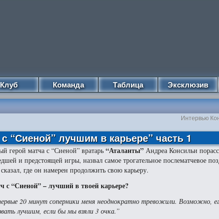
Клуб
Команда
Таблица
Эксклюзив
Интервью Кон
 с “Сиеной” лучшим в карьере” часть 1
“Аталанты”
ый герой матча с “Сиеной” вратарь
Андреа Консильи порасс
дшей и предстоящей игры, назвал самое трогательное послематчевое поз
 сказал, где он намерен продолжить свою карьеру.
ч с “Сиеной” – лучший в твоей карьере?
ервые 20 минут соперники меня неоднократно тревожили. Возможно, е
звать лучшим, если бы мы взяли 3 очка.”