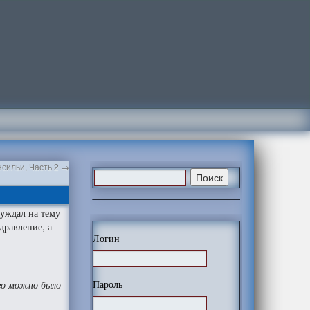
сильи, Часть 2
→
уждал на тему
дравление, а
Логин
Пароль
го можно было