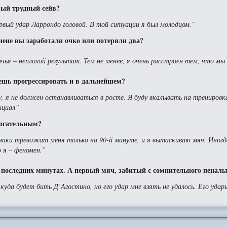
мый трудный сейв?
рвый удар Ларрондо головой. В той ситуации я был молодцом.”
иене вы заработали очко или потеряли два?
чья – неплохой результат. Тем не менее, я очень расстроен тем, что мы
жешь прогрессировать и в дальнейшем?
, я не должен останавливаться в росте. Я буду вкалывать на тренировка
енциал”
рогательным?
рники тревожат меня только на 90-й минуте, и я вытаскиваю мяч. Иногд
о я – феномен.”
а последних минутах. А первый мяч, забитый с сомнительного пеналь
 куда будет бить Д’Агостино, но его удар мне взять не удалось. Его уда