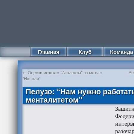
Главная
Клуб
Команда
←
Оценки игрокам “Аталанты” за матч с
Аг
“Наполи”
Пелузо: “Нам нужно работат
менталитетом”
Защит
Федери
интерв
разоча