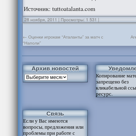
Источник: tuttoatalanta.com
28 ноября, 2011
|
Просмотры: 1 531
|
←
Оценки игрокам “Аталанты” за матч с
Аг
“Наполи”
Архив новостей
Уведомл
Копирование мат
запрещено без
кликабельной ссы
ресурс.
Связь
Если у Вас имеются
вопросы, предложения или
проблемы при работе с