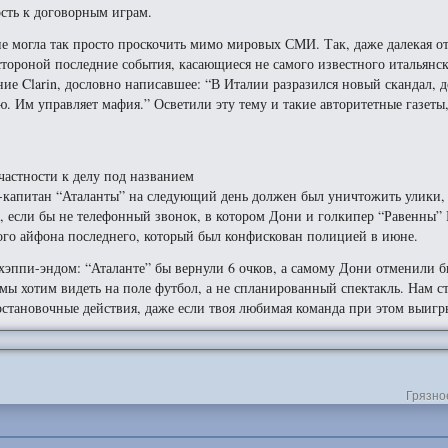
сть к договорным играм.
не могла так просто проскочить мимо мировых СМИ. Так, даже далекая о
стороной последние события, касающиеся не самого известного итальянск
ние Clarin, дословно написавшее: “В Италии разразился новый скандал,
ю. Им управляет мафия.” Осветили эту тему и такие авторитетные газеты,
частности к делу под названием
-капитан “Аталанты” на следующий день должен был уничтожить улики,
а, если бы не телефонный звонок, в котором Дони и голкипер “Равенны”
го айфона последнего, который был конфискован полицией в июне.
 хэппи-эндом: “Аталанте” бы вернули 6 очков, а самому Дони отменили 
 мы хотим видеть на поле футбол, а не спланированный спектакль. Нам с
остановочные действия, даже если твоя любимая команда при этом выигр
Грязно