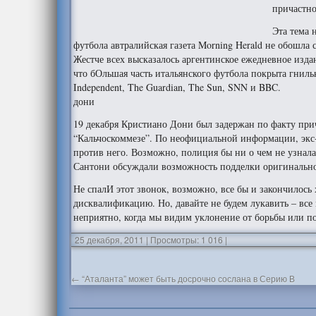
причастно
Эта тема 
футбола автралийская газета Morning Herald не обошла 
Жестче всех высказалось аргентинское ежедневное изда
что бОльшая часть итальянского футбола покрыта гниль
Independent, The Guardian, The Sun, SNN и BBC.
дони
19 декабря Кристиано Дони был задержан по факту при
“Кальчоскоммезе”. По неофициальной информации, экс
против него. Возможно, полиция бы ни о чем не узнал
Сантони обсуждали возможность подделки оригинально
Не спалИ этот звонок, возможно, все бы и закончилось
дисквалификацию. Но, давайте не будем лукавить – все
неприятно, когда мы видим уклонение от борьбы или п
25 декабря, 2011
|
Просмотры: 1 016
|
←
“Аталанта” может быть досрочно сослана в Серию В