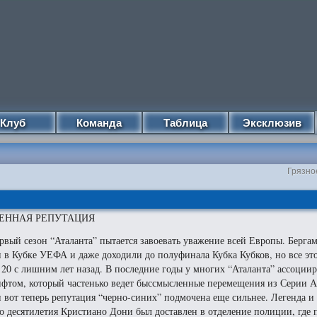
Клуб
Команда
Таблица
Эксклюзив
Грязно
ЕННАЯ РЕПУТАЦИЯ
рвый сезон “Аталанта” пытается завоевать уважение всей Европы. Берга
 в Кубке УЕФА и даже доходили до полуфинала Кубка Кубков, но все эт
20 с лишним лет назад. В последние годы у многих “Аталанта” ассоциир
фтом, который частенько ведет быссмысленные перемещения из Серии А
и вот теперь репутация “черно-синих” подмочена еще сильнее. Легенда и
о десятилетия Кристиано Дони был доставлен в отделение полиции, где 