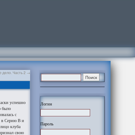
е дело. Часть 2
→
маски успешно
Логин
о было
овалась с
 в Серию В и
Пароль
 лицо клуба
признал свою