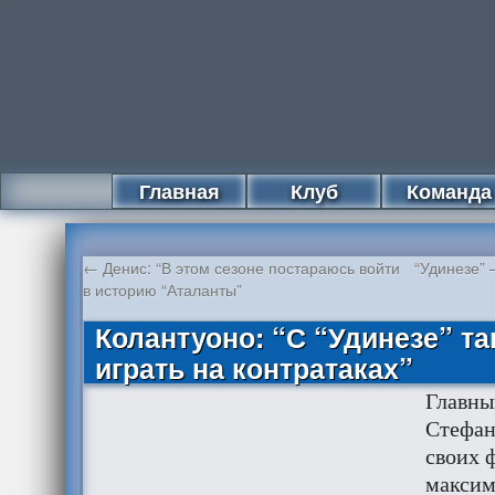
Главная
Клуб
Команда
←
Денис: “В этом сезоне постараюсь войти
“Удинезе” 
в историю “Аталанты”
Колантуоно: “С “Удинезе” т
играть на контратаках”
Главны
Стефан
своих 
максим