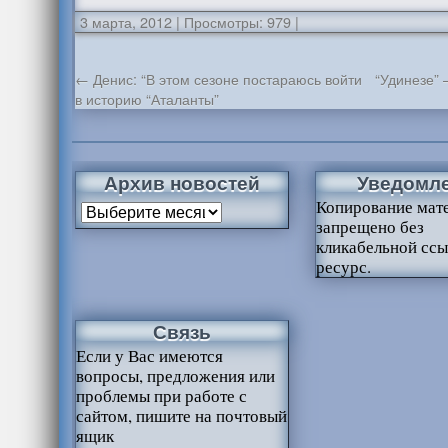
3 марта, 2012
|
Просмотры: 979
|
←
Денис: “В этом сезоне постараюсь войти
“Удинезе” 
в историю “Аталанты”
Архив новостей
Уведомл
Копирование мат
запрещено без
кликабельной ссы
ресурс.
Связь
Если у Вас имеются
вопросы, предложения или
проблемы при работе с
сайтом, пишите на почтовый
ящик