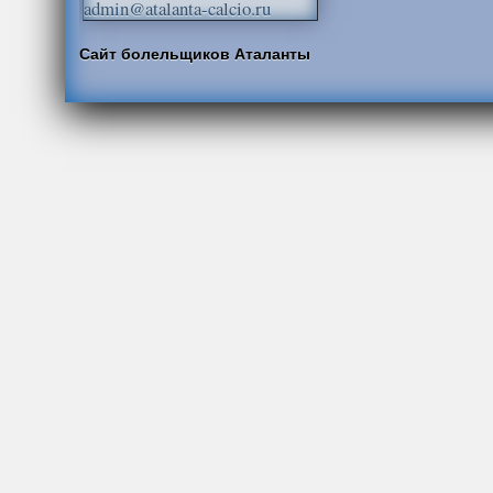
admin@atalanta-calcio.ru
Сайт болельщиков Аталанты