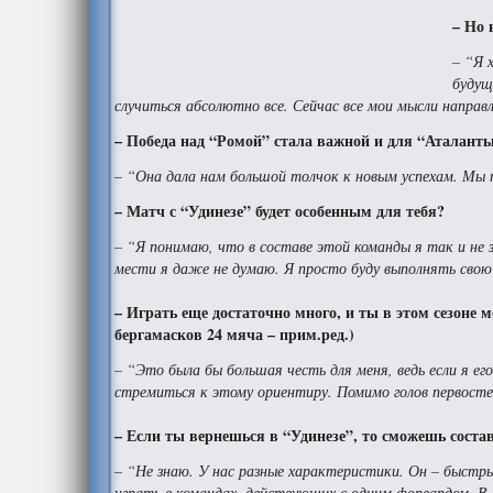
– Но 
– “Я 
будущ
случиться абсолютно все. Сейчас все мои мысли направ
– Победа над “Ромой” стала важной и для “Аталанты”
– “Она дала нам большой толчок к новым успехам. Мы 
– Матч с “Удинезе” будет особенным для тебя?
– “Я понимаю, что в составе этой команды я так и не з
мести я даже не думаю. Я просто буду выполнять свою
– Играть еще достаточно много, и ты в этом сезоне 
бергамасков 24 мяча – прим.ред.)
– “Это была бы большая честь для меня, ведь если я ег
стремиться к этому ориентиру. Помимо голов первостеп
– Если ты вернешься в “Удинезе”, то сможешь состав
– “Не знаю. У нас разные характеристики. Он – быстр
играть в командах, действующих с одним форвардом. В 