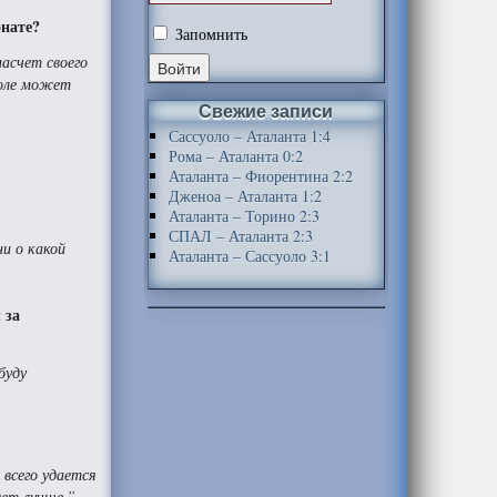
онате?
Запомнить
насчет своего
боле может
Свежие записи
Сассуоло – Аталанта 1:4
Рома – Аталанта 0:2
Аталанта – Фиорентина 2:2
Дженоа – Аталанта 1:2
Аталанта – Торино 2:3
СПАЛ – Аталанта 2:3
ни о какой
Аталанта – Сассуоло 3:1
 за
буду
 всего удается
дет лучше.”