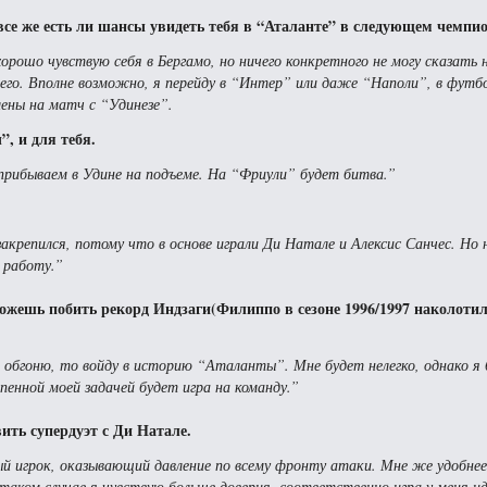
все же есть ли шансы увидеть тебя в “Аталанте” в следующем чемпи
хорошо чувствую себя в Бергамо, но ничего конкретного не могу сказать 
его. Вполне возможно, я перейду в “Интер” или даже “Наполи”, в фут
лены на матч с “Удинезе”.
, и для тебя.
прибываем в Удине на подъеме. На “Фриули” будет битва.”
акрепился, потому что в основе играли Ди Натале и Алексис Санчес. Но 
 работу.”
можешь побить рекорд Индзаги(Филиппо в сезоне 1996/1997 наколотил
о обгоню, то войду в историю “Аталанты”. Мне будет нелегко, однако я 
енной моей задачей будет игра на команду.”
ить супердуэт с Ди Натале.
ый игрок, оказывающий давление по всему фронту атаки. Мне же удобнее
таком случае я чувствую больше доверия, соответственно игра у меня и