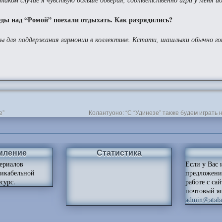
беды над “Ромой” поехали отдыхать. Как разрядились?
жны для поддержания гармонии в коллективе. Кстати, шашлыки обычно го
е”
Колантуоно: “С “Удинезе” также будем играть 
мление
Статистика
ериалов
Если у Вас 
ликабельной
предложени
сурс.
работе с са
почтовый я
admin@atalan