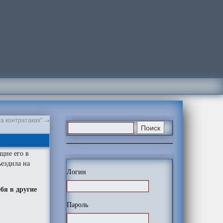
на контратаках”
→
щие его в
ъездила на
Логин
бя в другие
Пароль