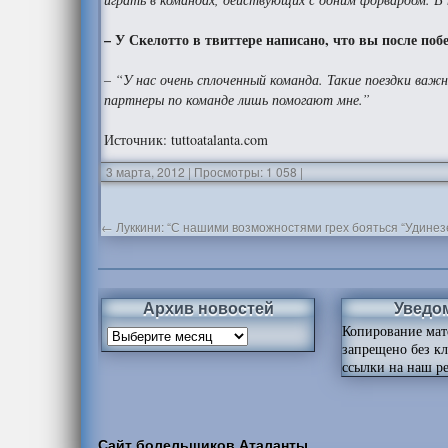
– У Скелотто в твиттере написано, что вы после по
– “У нас очень сплоченный команда. Такие поездки ва
партнеры по команде лишь помогают мне.”
Источник: tuttoatalanta.com
3 марта, 2012
|
Просмотры: 1 058
|
←
Луккини: “С нашими возможностями грех бояться “Удинез
Архив новостей
Уведо
Копирование мат
запрещено без к
ссылки на наш ре
Сайт болельщиков Аталанты