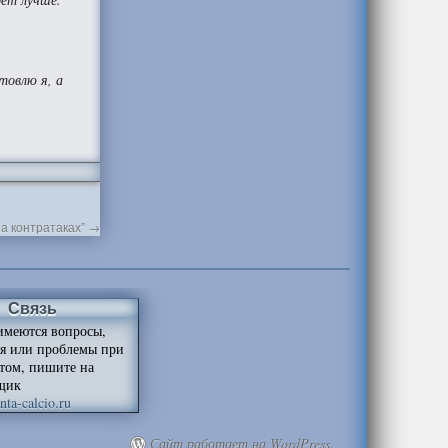
товлю я, а
на контратаках”
→
Связь
имеются вопросы,
я или проблемы при
йтом, пишите на
щик
ta-calcio.ru
Сайт работает на WordPress.