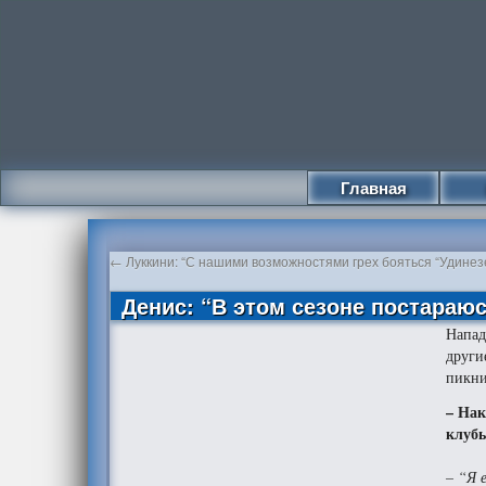
Главная
←
Луккини: “С нашими возможностями грех бояться “Удинез
Денис: “В этом сезоне постараю
Напа
други
пикни
– Нак
клуб
– “Я 