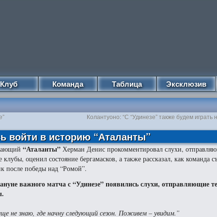
Клуб
Команда
Таблица
Эксклюзив
е”
Колантуоно: “С “Удинезе” также будем играть 
сь войти в историю “Аталанты”
“Аталанты”
дающий
Херман Денис прокомментировал слухи, отправляю
е клубы, оценил состояние бергамасков, а также рассказал, как команда с
к после победы над “Ромой”.
ануне важного матча с “Удинезе” появились слухи, отправляющие те
ы.
еще не знаю, где начну следующий сезон. Поживем – увидим.”