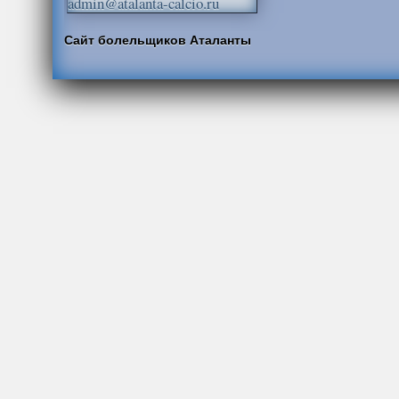
admin@atalanta-calcio.ru
Сайт болельщиков Аталанты