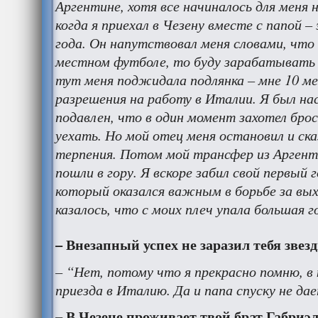
Аргентине, хотя все начиналось для меня 
когда я приехал в Чезену вместе с папой –
года. Он напутствовал меня словами, что 
местном футболе, то буду зарабатывать 
тут меня поджидала подлянка – мне 10 ме
разрешения на работу в Италии. Я был на
подавлен, что в один момент захотел брос
уехать. Но мой отец меня остановил и ск
терпения. Потом мой трансфер из Аргент
пошли в гору. Я вскоре забил свой первый
который оказался важным в борьбе за вых
казалось, что с моих плеч упала большая г
– Внезапный успех не заразил тебя звез
– “Нет, потому что я прекрасно помню, в 
приезда в Италию. Да и папа спуску не да
– В Чезене проживает твой брат Габриэ