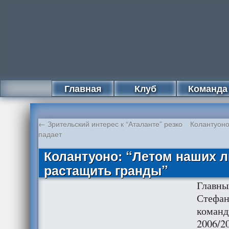
Главная
Клуб
Команда
←
Зрительский интерес к “Аталанте” резко
Колантуоно
падает
Колантуоно: “Летом наших л
растащить гранды”
Главны
Стефан
команд
2006/2