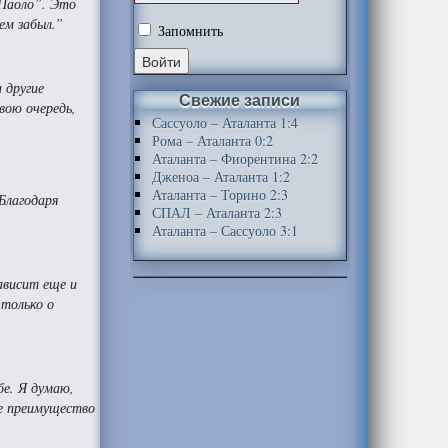
 Паоло”. Это
сем забыл.”
Запомнить
 другие
Свежие записи
вою очередь,
Сассуоло – Аталанта 1:4
Рома – Аталанта 0:2
Аталанта – Фиорентина 2:2
Дженоа – Аталанта 1:2
Аталанта – Торино 2:3
Благодаря
СПАЛ – Аталанта 2:3
Аталанта – Сассуоло 3:1
ависит еще и
 только о
е. Я думаю,
пе преимущество