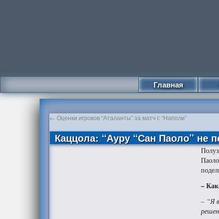
Главная
←
Оценки игроков “Аталанты” за матч с “Наполи”
Каццола: “Ауру “Сан Паоло” не 
Полу
Паоло
подел
– Ка
– “Я 
решен