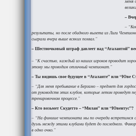
меня 
велик
– Вче
– “Ко
результаты, но после обидного вылета из Лиги Чемпио
сыграли вчера выше всяких похвал.”
– Шестиочковый штраф давлеет над “Аталантой” вес
– “К счастью, каждый из наших игроков проводит хоро
этому мы проводим отличный чемпионат.”
– Ты видишь свое будущее в “Аталанте” или “Юве С
– “Для меня пребывание в Бергамо – предмет для гордо
от руководств этих клубов, которые летом проведут п
тренировочном процессе.”
– Кто возьмет Скудетто – “Милан” или “Ювентус”?
– “На финише чемпионата мы по очереди встретимся с
дуэль между этими клубами будет до последнего. Фаво
в одно очко.”