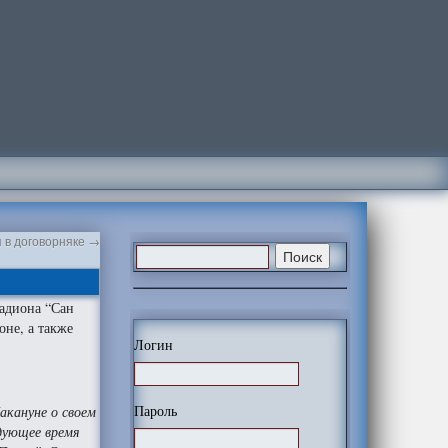
 в договорняке
→
адиона “Сан
оне, а также
Логин
Пароль
акануне о своем
едующее время