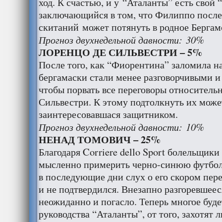
ход. К счастью, и у “Аталанты” есть свой 
заключающийся в том, что Филиппо после
скитаний может потянуть в родное Бергам
Прогноз двухнедельной давности: 30%
ЛОРЕНЦО ДЕ СИЛЬВЕСТРИ – 5%
После того, как “Фиорентина” заломила на
бергамаски стали менее разговорчивыми и 
чтобы порвать все переговоры относитель
Сильвестри. К этому подтолкнуть их может
заинтересовавшася защитником.
Прогноз двухнедельной давности: 10%
НЕНАД ТОМОВИЧ – 25%
Благодаря Corriere dello Sport болельщик
мысленно примерить черно-синюю футболк
в последующие дни слух о его скором перее
и не подтвердился. Внезапно разгоревшеес
неожиданно и погасло. Теперь многое буде
руководства “Аталанты”, от того, захотят л