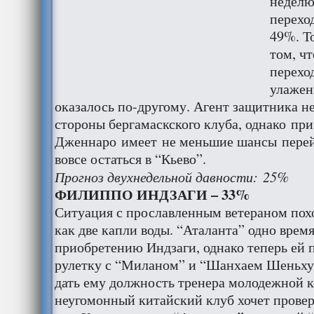
неделю
перехо
49%. Т
том, ч
перехо
улажены
оказалось по-другому. Агент защитника не
стороны бергамаскского клуба, однако при
Дженнаро имеет не меньшие шансы перей
вовсе остаться в “Кьево”.
Прогноз двухнедельной давности: 25%
ФИЛИППО ИНДЗАГИ – 33%
Ситуация с прославленным ветераном пох
как две капли воды. “Аталанта” одно врем
приобретению Индзаги, однако теперь ей 
рулетку с “Миланом” и “Шанхаем Шеньхуа
дать ему должность тренера молодежной к
неугомонный китайский клуб хочет провер