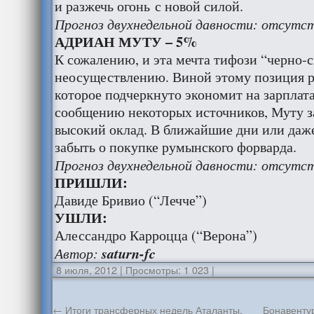
и разжечь огонь с новой силой.
Прогноз двухнедельной давности: отсутс
АДРИАН МУТУ – 5%
К сожалению, и эта мечта тифози “черно-с
неосуществлению. Виной этому позиция р
которое подчеркнуто экономит на зарплата
сообщению некоторых источников, Муту 
высокий оклад. В ближайшие дни или даж
забыть о покупке румынского форварда.
Прогноз двухнедельной давности: отсутс
ПРИШЛИ:
Давиде Бривио (“Лечче”)
УШЛИ:
Алессандро Карроцца (“Верона”)
Автор:
saturn-fc
8 июля, 2012
|
Просмотры: 1 023
|
←
Итоги трансферных недель Аталанты.
Бонавентур