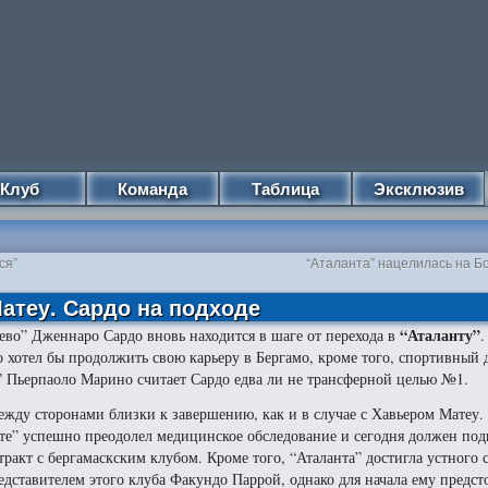
Клуб
Команда
Таблица
Эксклюзив
ся”
“Аталанта” нацелилась на Б
Матеу. Сардо на подходе
“Аталанту”
ево” Дженнаро Сардо вновь находится в шаге от перехода в
о хотел бы продолжить свою карьеру в Бергамо, кроме того, спортивный 
” Пьерпаоло Марино считает Сардо едва ли не трансферной целью №1.
ежду сторонами близки к завершению, как и в случае с Хавьером Матеу
те” успешно преодолел медицинское обследование и сегодня должен под
ракт с бергамаскским клубом. Кроме того, “Аталанта” достигла устного 
дставителем этого клуба Факундо Паррой, однако для начала ему предс