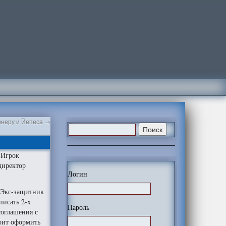
онеру и Йепеса
→
.
Игрок
директор
Логин
. Экс-защитник
писать 2-х
Пароль
соглашения с
тоит оформить