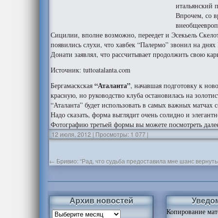
итальянский п
Впрочем, со в
внеобщеевропе
Сицилии, вполне возможно, переедет и Эсекьель Скело
появились слухи, что хавбек “Палермо” звонил на днях
Донати заявлял, что рассчитывает продолжить свою карь
Источник: tuttoatalanta.com
“Аталанта”
Бергамаскская
, начавшая подготовку к нов
красную, но руководство клуба остановилась на золоти
“Аталанта” будет использовать в самых важных матчах с
Надо сказать, форма выглядит очень солидно и элегантн
Фотографию третьей формы вы можете посмотреть дале
12 июля, 2012
|
Просмотры: 1 077
|
←
Бривио: “Рад, что судьба предоставила мне шанс вернуть
Архив новостей
Уведо
Копирование мат