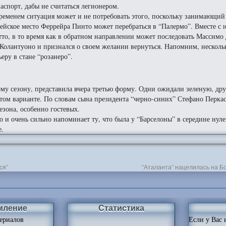
аспорт, дабы не считаться легионером.
ременем ситуация может и не потребовать этого, поскольку занимающий
йское место Феррейра Пинто может перебраться в “Палермо”. Вместе с 
тто, в то время как в обратном направлении может последовать Массим
 Колантуоно и признался о своем желании вернуться. Напомним, нескольк
еру в стане “розанеро”.
ому сезону, представила вчера третью форму. Одни ожидали зеленую, дру
стом варианте. По словам сына президента “черно-синих” Стефано Перка
езона, особенно гостевых.
о и очень сильно напоминает ту, что была у “Барселоны” в середине нул
е.
ся”
“Аталанта” нацелилась на Б
мление
Статистика
ериалов
Если у Вас 