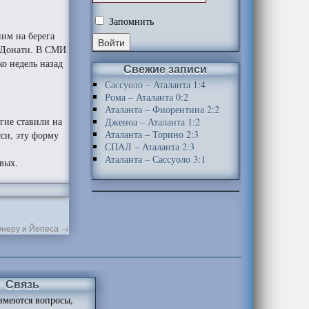
Запомнить
ним на берега
о Донати. В СМИ
о недель назад
Свежие записи
Сассуоло – Аталанта 1:4
Рома – Аталанта 0:2
Аталанта – Фиорентина 2:2
гие ставили на
Дженоа – Аталанта 1:2
Аталанта – Торино 2:3
сси, эту форму
СПАЛ – Аталанта 2:3
Аталанта – Сассуоло 3:1
евых.
онеру и Йепеса
→
Связь
имеются вопросы,