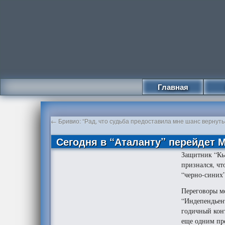
Главная
←
Бривио: “Рад, что судьба предоставила мне шанс вернуть
Сегодня в “Аталанту” перейдет 
Защитник “Кь
признался, чт
“черно-синих
Переговоры м
“Индепендьен
годичный конт
еще одним пре