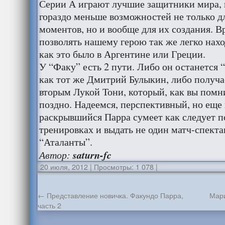
Серии А играют лучшие защитники мира, 
гораздо меньше возможностей не только д
моментов, но и вообще для их создания. В
позволять нашему герою так же легко нахо
как это было в Аргентине или Греции.
У “Факу” есть 2 пути. Либо он останется 
как тот же Дмитрий Булыкин, либо получа
вторым Лукой Тони, который, как вы помн
поздно. Надеемся, перспективный, но еще 
раскрывшийся Парра сумеет как следует п
тренировках и выдать не один матч-спекта
“Аталанты”.
Автор:
saturn-fc
20 июля, 2012
|
Просмотры: 1 078
|
←
Представление новичка. Факундо Парра,
Мари
часть 2