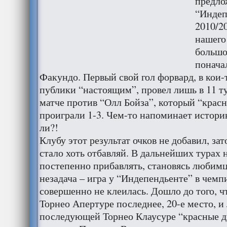
предло
“Индеп
2010/2
нашего
большог
понача
Факундо. Первый свой гол форвард, в кои-
публики “настоящим”, провел лишь в 11 ту
матче против “Олл Бойза”, который “крас
проиграли 1-3. Чем-то напоминает историю
ли?!
Клубу этот результат очков не добавил, за
стало хоть отбавляй. В дальнейших турах
постепенно прибавлять, становясь любимц
незадача – игра у “Индепендьенте” в чем
совершенно не клеилась. Дошло до того, ч
Торнео Апертуре последнее, 20-е место, и
последующей Торнео Клаусуре “красные д