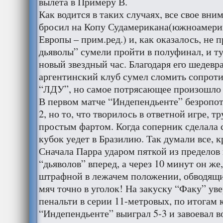
вылета в Примеру В.
Как водится в таких случаях, все свое вн
бросил на Копу Судамерикана(южноамери
Европы – прим.ред.) и, как оказалось, не 
дьяволы” сумели пройти в полуфинал, и т
новый звездный час. Благодаря его шедевр
аргентинский клуб сумел сломить сопроти
“ЛДУ”, но самое потрясающее произошло 
В первом матче “Индепендьенте” безропот
2, но то, что творилось в ответной игре, т
простым фартом. Когда соперник сделала сч
кубок уедет в Бразилию. Так думали все, к
Сначала Парра ударом пяткой из предело
“дьяволов” вперед, а через 10 минут он же,
штрафной в лежачем положении, обводящ
мяч точно в уголок! На закуску “Факу” ув
пенальти в серии 11-метровых, по итогам 
“Индепендьенте” выиграл 5-3 и завоевал 