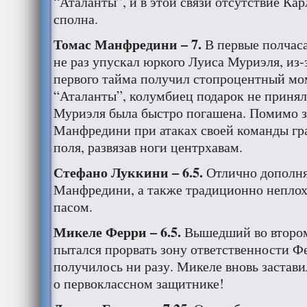
“Аталанты”, и в этой связи отсутствие К
сполна.
Томас Манфредини – 7.
В первые полчаса
не раз упускал юркого Луиса Муриэля, из-з
первого тайма получил стопроцентный мом
“Аталанты”, колумбиец подарок не принял,
Муриэля была быстро погашена. Помимо 
Манфредини при атаках своей команды гра
поля, развязав ноги центрхавам.
Стефано Луккини – 6.5.
Отлично дополня
Манфредини, а также традиционно неплох
пасом.
Микеле Ферри – 6.5.
Вышедший во втором
пытался прорвать зону ответственности Фе
получилось ни разу. Микеле вновь застави
о первоклассном защитнике!