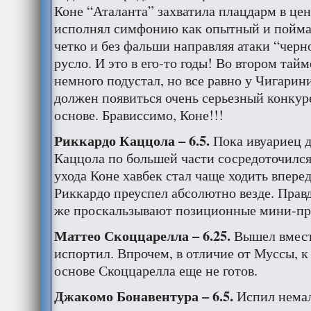
Коне “Аталанта” захватила плацдарм в цен
исполнял симфонию как опытный и пойма
четко и без фальши направляя атаки “черн
русло. И это в его-то годы! Во втором тайм
немного подустал, но все равно у Чигарин
должен появиться очень серьезный конкуре
основе. Брависсимо, Коне!!!
Риккардо Каццола – 6.5.
Пока ивуариец 
Каццола по большей части сосредоточился
ухода Коне хавбек стал чаще ходить вперед,
Риккардо преуспел абсолютно везде. Правда
же проскальзывают позиционные мини-пр
Маттео Скоццарелла – 6.25.
Вышел вмест
испортил. Впрочем, в отличие от Муссы, к
основе Скоццарелла еще не готов.
Джакомо Бонавентура – 6.5.
Испил немал