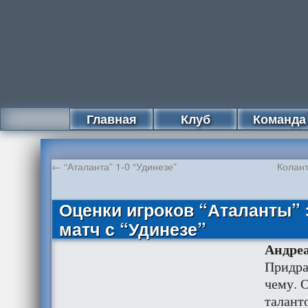
Главная
Клуб
Команда
←
“Аталанта” 1-0 “Удинезе”
Колант
Оценки игроков “Аталанты” 
матч с “Удинезе”
Андреа
Придра
чему. 
таланто