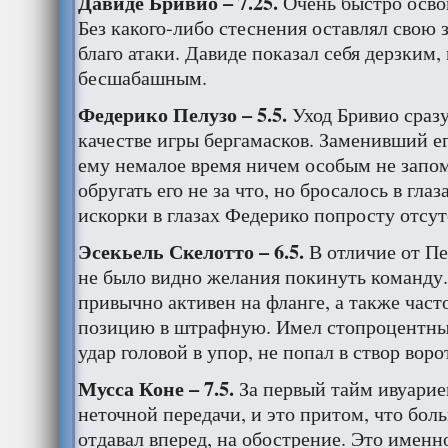
Давиде Бривио – 7.25.
Очень быстро освои
Без какого-либо стеснения оставлял свою 
благо атаки. Давиде показал себя дерзким, 
бесшабашным.
Федерико Пелузо – 5.5.
Уход Бривио сразу
качестве игры бергамасков. Заменивший ег
ему немалое время ничем особым не запом
обругать его не за что, но бросалось в гла
искорки в глазах Федерико попросту отсут
Эсекьель Скелотто – 6.5.
В отличие от Пе
не было видно желания покинуть команду.
привычно активен на фланге, а также част
позицию в штрафную. Имел стопроцентный
удар головой в упор, не попал в створ воро
Мусса Коне – 7.5.
За первый тайм ивуарие
неточной передачи, и это притом, что бол
отдавал вперед, на обострение. Это именн