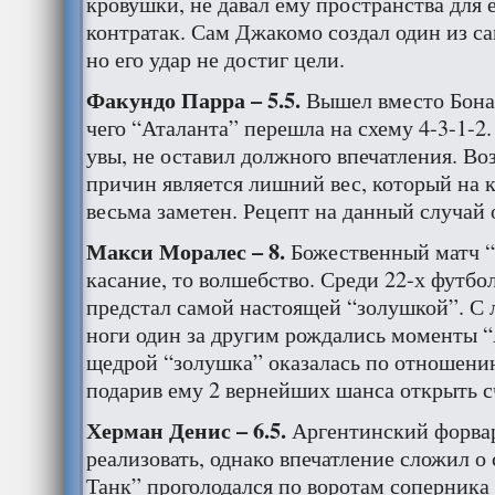
кровушки, не давал ему пространства для
контратак. Сам Джакомо создал один из с
но его удар не достиг цели.
Факундо Парра – 5.5.
Вышел вместо Бонав
чего “Аталанта” перешла на схему 4-3-1-2
увы, не оставил должного впечатления. Во
причин является лишний вес, который на 
весьма заметен. Рецепт на данный случай 
Макси Моралес – 8.
Божественный матч “
касание, то волшебство. Среди 22-х футб
предстал самой настоящей “золушкой”. С 
ноги один за другим рождались моменты 
щедрой “золушка” оказалась по отношени
подарив ему 2 вернейших шанса открыть с
Херман Денис – 6.5.
Аргентинский форвар
реализовать, однако впечатление сложил о 
Танк” проголодался по воротам соперника