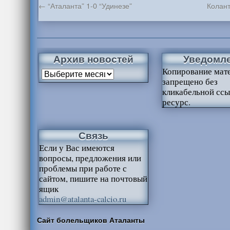
←
“Аталанта” 1-0 “Удинезе”
Колант
Архив новостей
Уведомл
Копирование мат
запрещено без
кликабельной ссы
ресурс.
Связь
Если у Вас имеются
вопросы, предложения или
проблемы при работе с
сайтом, пишите на почтовый
ящик
admin@atalanta-calcio.ru
Сайт болельщиков Аталанты