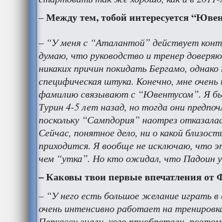
Между тем, тобой интересуется “Ювен
–
“У меня с “Аталантой” действует контр
–
думаю, что руководство и тренер доверяю
никаких причин покидать Бергамо, однако
специфическая штука. Конечно, мне очень
фамилию связывают с “Ювентусом”. Я был
Турин 4-5 лет назад, но тогда они предпо
поскольку “Сампдория” наотрез отказалас
Сейчас, понятное дело, ни о какой близос
приходится. Я вообще не исключаю, что э
чем “утка”. Но кто ожидал, что Падоин 
– Каковы твои первые впечатления от
– “У него есть большое желание играть в 
очень интенсивно работает на тренировка
Перкасси знали, кого приобретали, поэт