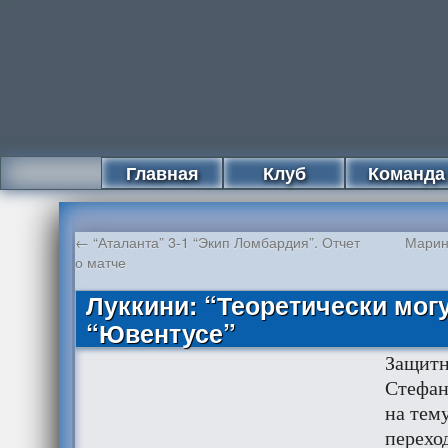
Главная
Клуб
Команда
←
“Аталанта” 3-1 “Экип Ломбардия”. Отчет
Марин
о матче
Луккини: “Теоретически могу
“Ювентусе”
Защит
Стефан
на тем
перехо