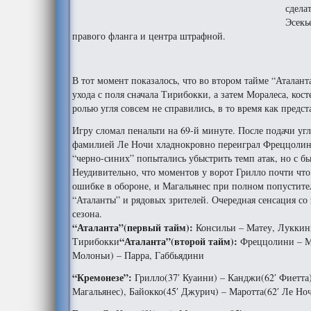
сдела
Эсекь
правого фланга и центра штрафной.
В тот момент показалось, что во втором тайме “Аталант
ухода с поля сначала Тирибокки, а затем Моралеса, кос
ролью угля совсем не справились, в то время как предс
Игру сломал пенальти на 69-й минуте. После подачи уг
фамилией Ле Ночи хладнокровно переиграл Фреццолини. 
“черно-синих” попытались убыстрить темп атак, но с 
Неудивительно, что моментов у ворот Грилло почти что
ошибке в обороне, и Магальянес при полном попустител
“Аталанты” и рядовых зрителей. Очередная сенсация со
сезона.
“Аталанта”(первый тайм):
Консильи – Матеу, Луккин
“Аталанта”(второй тайм):
Тирибокки
Фреццолини – Ма
Молоньи) – Парра, Габбьядини
“Кремонезе”:
Грилло(37′ Куаини) – Канджи(62′ Фиетта
Магальянес), Байокко(45′ Джурич) – Маротта(62′ Ле Н