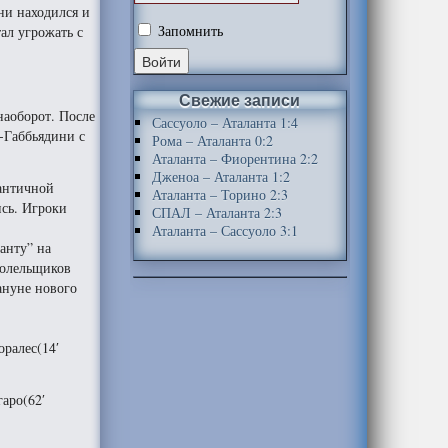
ни находился и
Запомнить
тал угрожать с
Свежие записи
наоборот. После
Сассуоло – Аталанта 1:4
а-Габбьядини с
Рома – Аталанта 0:2
Аталанта – Фиорентина 2:2
Дженоа – Аталанта 1:2
мантичной
Аталанта – Торино 2:3
ись. Игроки
СПАЛ – Аталанта 2:3
Аталанта – Сассуоло 3:1
анту” на
болельщиков
ануне нового
ралес(14′
аро(62′