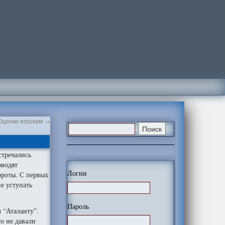
 Оценки игрокам
→
стречались
оводят
Логин
ороты. С первых
е уступать
Пароль
 “Аталанту”.
о не давали