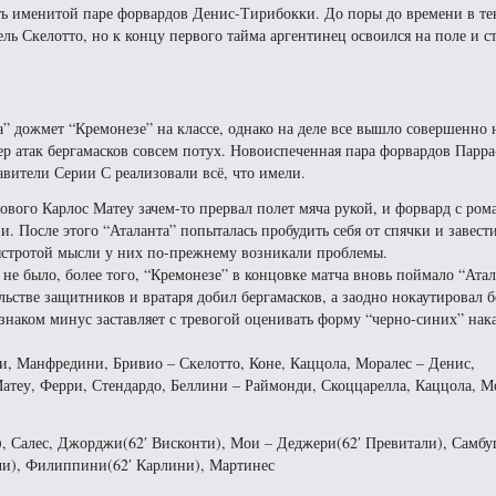
ть именитой паре форвардов Денис-Тирибокки. До поры до времени в те
ель Скелотто, но к концу первого тайма аргентинец освоился на поле и с
а” дожмет “Кремонезе” на классе, однако на деле все вышло совершенно 
тер атак бергамасков совсем потух. Новоиспеченная пара форвардов Парр
тавители Серии С реализовали всё, что имели.
лового Карлос Матеу зачем-то прервал полет мяча рукой, и форвард с ро
После этого “Аталанта” попыталась пробудить себя от спячки и завест
быстротой мысли у них по-прежнему возникали проблемы.
 не было, более того, “Кремонезе” в концовке матча вновь поймало “Атал
ьстве защитников и вратаря добил бергамасков, а заодно нокаутировал 
 знаком минус заставляет с тревогой оценивать форму “черно-синих” нак
и, Манфредини, Бривио – Скелотто, Коне, Каццола, Моралес – Денис,
теу, Ферри, Стендардо, Беллини – Раймонди, Скоццарелла, Каццола, Мо
), Салес, Джорджи(62′ Висконти), Мои – Деджери(62′ Превитали), Самбуг
очи), Филиппини(62′ Карлини), Мартинес