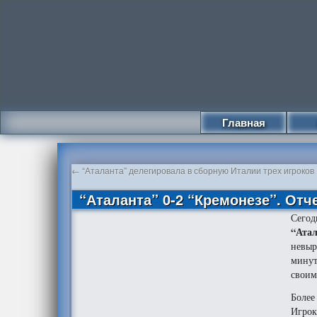
Главная
←
“Аталанта” делегировала в сборную Италии трех игроков
“Аталанта” 0-2 “Кремонезе”. Отч
Сегод
“Ата
невыр
минут
своим
Более
Игрок