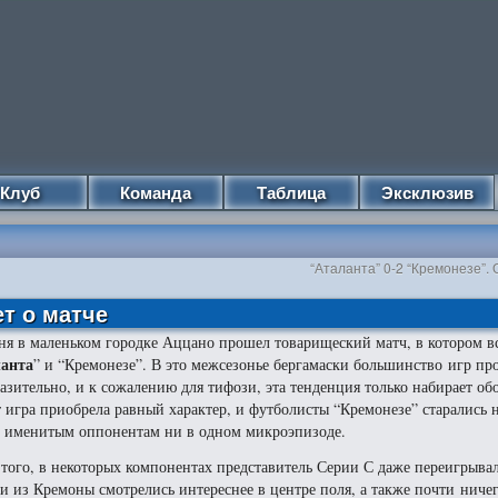
Клуб
Команда
Таблица
Эксклюзив
“Аталанта” 0-2 “Кремонезе”.
ет о матче
ня в маленьком городке Аццано прошел товарищеский матч, в котором в
ланта
” и “Кремонезе”.
В это межсезонье бергамаски большинство игр пр
азительно, и к сожалению для тифози, эта тенденция только набирает об
 игра приобрела равный характер, и футболисты “Кремонезе” старались н
 именитым оппонентам ни в одном микроэпизоде.
 того, в некоторых компонентах представитель Серии С даже переигрывал
и из Кремоны смотрелись интереснее в центре поля, а также почти ничег