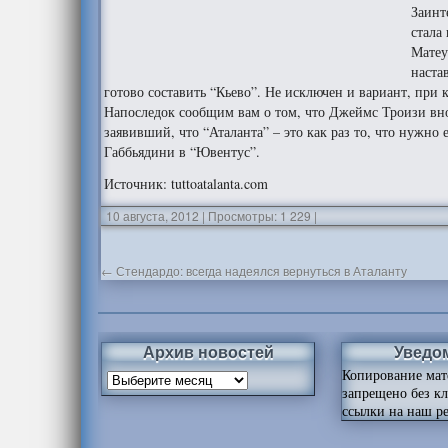
Заинт
стала
Матеу
наста
готово составить “Кьево”. Не исключен и вариант, при 
Напоследок сообщим вам о том, что Джеймс Троизи вно
заявивший, что “Аталанта” – это как раз то, что нужно
Габбьядини в “Ювентус”.
Источник: tuttoatalanta.com
10 августа, 2012
|
Просмотры: 1 229
|
←
Стендардо: всегда надеялся вернуться в Аталанту
Архив новостей
Уведо
Копирование мат
запрещено без к
ссылки на наш ре