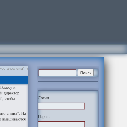
риостановлены”
→
 Гомесу и
й директор
Логин
”, чтобы
ерно-синих”. На
Пароль
но вмешиваются