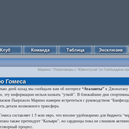
Клуб
Команда
Таблица
Эксклюзив
Марино: “Переговоры с “Ювентусом” по Габбьядини п
ию Гомеса
“Аталанты”
лько дней назад мы сообщали вам об интересе
к Джонатану
е, эту информацию нельзя назвать “уткой”.
В ближайшие дни спортивны
масков Пьерпаоло Марино намерен встретиться с руководством “Банфилда
ить детали возможного трансфера.
Гомеса составляет 1.5 млн евро, что вполне удобоваримо для бюджета “ч
тана также претендует “Кальяри”, но сардинцы пока не слишком актив
еговорный процесс.