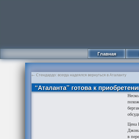
Главная
←
Стендардо: всегда надеялся вернуться в Аталанту
“Аталанта” готова к приобретен
Неско
похож
берга
обсуд
Цена 
Джона
в пер