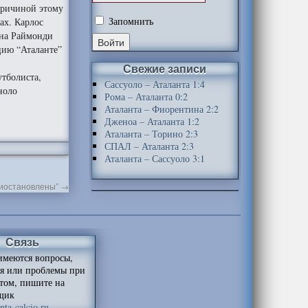
причиной этому
Запомнить
ах. Карлос
ана Раймонди
цию “Аталанте”
Свежие записи
утболиста,
Сассуоло – Аталанта 1:4
ноло
Рома – Аталанта 0:2
Аталанта – Фиорентина 2:2
Дженоа – Аталанта 1:2
Аталанта – Торино 2:3
СПАЛ – Аталанта 2:3
Аталанта – Сассуоло 3:1
риостановлены”
→
Связь
имеются вопросы,
я или проблемы при
йтом, пишите на
щик
ta-calcio.ru