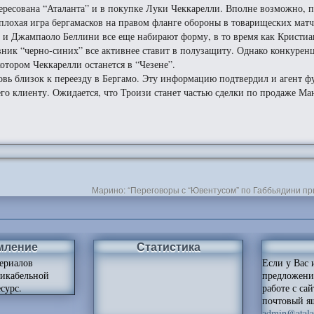
ересована “Аталанта” и в покупке Луки Чеккарелли. Вполне возможно, 
 плохая игра бергамасков на правом фланге обороны в товарищеских матч
 и Джампаоло Беллини все еще набирают форму, в то время как Кристи
вник “черно-синих” все активнее ставит в полузащиту. Однако конкурен
котором Чеккарелли останется в “Чезене”.
вь близок к переезду в Бергамо. Эту информацию подтвердил и агент ф
 его клиенту. Ожидается, что Троизи станет частью сделки по продаже Ма
Марино: “Переговоры с “Ювентусом” по Габбьядини п
мление
Статистика
ериалов
Если у Вас 
ликабельной
предложени
сурс.
работе с са
почтовый я
admin@atalan