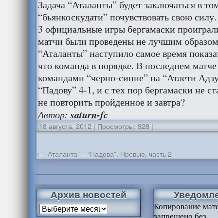
Задача “Аталанты” будет заключаться в том
“бьянкоскудати” почувствовать свою силу.
3 официальные игры бергамаски проиграли
матчи были проведены не лучшим образом
“Аталанты” наступило самое время показа
что команда в порядке. В последнем матч
командами “черно-синие” на “Атлети Адзу
“Падову” 4-1, и с тех пор бергамаски не с
не повторить пройденное и завтра?
Автор:
saturn-fc
18 августа, 2012
|
Просмотры: 928
|
←
“Аталанта” – “Падова”. Превью, часть 2
Архив новостей
Уведомл
Копирование мат
запрещено без