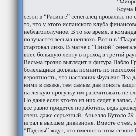
“Фиоре
Коума 
сезон в “Расинге” сенегалец провалил, но 
то, что у этого испанского клуба финансо
неблагополучное. В то же время, в команда
получается весьма неплохо. Вот и в “Пад
стартовал лихо. В матче с “Пизой” сенегал
внес большую лепту в проход в третий рау
Весьма грозно выглядит и фигура Пабло Гр
болельщики должны помнить по неплохой 
вероятность, что наставник Фульвио Пеа д
ними в связке, тем самым дав понять защ
на легкую прогулку им рассчитывать не сл
Но даже если кто-то из них сядет в запас
все равно придется поработать, ведь джоке
очень даже серьезный. Аньелло Кутоло 29 л
играл в высшем дивизионе. Вместе с тем,
“Падовы” ждут, что именно в этом сезоне 