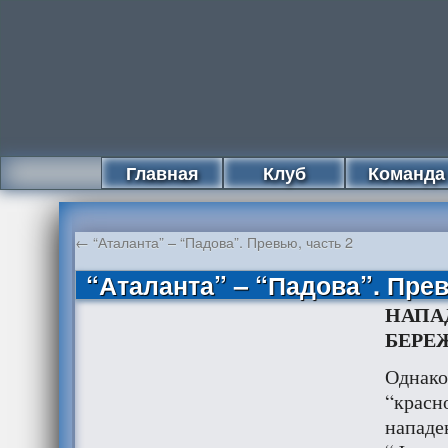
Главная
Клуб
Команда
←
“Аталанта” – “Падова”. Превью, часть 2
“Аталанта” – “Падова”. Прев
НАПА
БЕРЕ
Однако
“красн
нападе