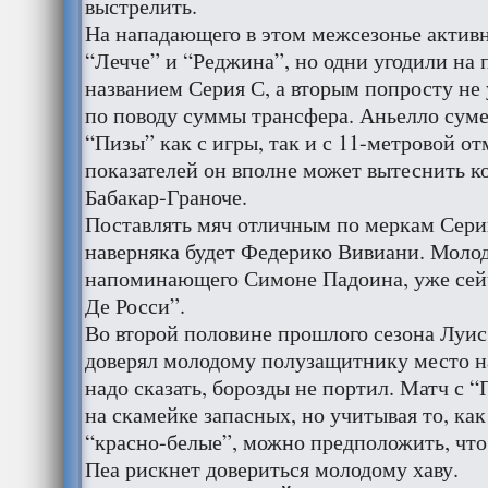
выстрелить.
На нападающего в этом межсезонье актив
“Лечче” и “Реджина”, но одни угодили на 
названием Серия С, а вторым попросту не 
по поводу суммы трансфера. Аньелло суме
“Пизы” как с игры, так и с 11-метровой от
показателей он вполне может вытеснить к
Бабакар-Граноче.
Поставлять мяч отличным по меркам Сери
наверняка будет Федерико Вивиани. Молод
напоминающего Симоне Падоина, уже сей
Де Росси”.
Во второй половине прошлого сезона Луи
доверял молодому полузащитнику место на
надо сказать, борозды не портил. Матч с 
на скамейке запасных, но учитывая то, ка
“красно-белые”, можно предположить, что
Пеа рискнет довериться молодому хаву.