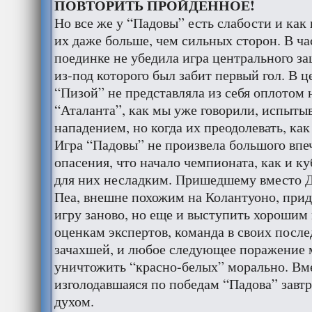
ПОВТОРИТЬ ПРОЙДЕННОЕ!
Но все же у “Падовы” есть слабости и как
их даже больше, чем сильных сторон. В ча
поединке не убедила игра центрального з
из-под которого был забит первый гол. В ц
“Пизой” не представляла из себя оплотом
“Аталанта”, как мы уже говорили, испыты
нападением, но когда их преодолевать, как
Игра “Падовы” не произвела большого впеч
опасения, что начало чемпионата, как и к
для них несладким. Пришедшему вместо 
Пеа, внешне похожим на Колантуоно, приде
игру заново, но еще и выступить хорошим
оценкам экспертов, команда в своих после
зачахшей, и любое следующее поражение 
уничтожить “красно-белых” морально. Вме
изголодавшаяся по победам “Падова” завт
духом.