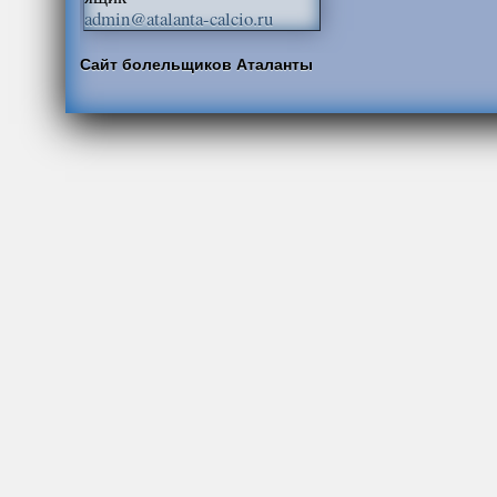
admin@atalanta-calcio.ru
Сайт болельщиков Аталанты