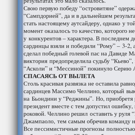
результатах это мало сказалось.
Свою первую победу “островитяне” одержа
“Сампдорией”, да и в дальнейшем результ
стать настоящему аутсайдеру, однако у т
момент оказалось то качество, которого н
у конкурентов – характера. В последнем 
сардинцы взяли и победили “Рому” – 3-2,
сделал победный голевой пас на Давиде М
виктория предопределила судьбу “Кьево”, 
“Асколи” и “Мессиной” покинуло Серию 
СПАСАЯСЬ ОТ ВЫЛЕТА
Столь красивая развязка не оставила рав
сардинцев Массимо Челлино, который вы
на Бьондини у “Реджины”. Но, приобретя 
президент вместе с тем допустил ошибку, 
роковой. Челлино решил оставить у руля 
Джампаоло, тем самым обречив команду н
Все пессимистичные прогнозы полностью 