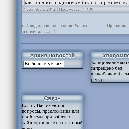
фактически в одиночку бился за реноме кл
7 сентября, 2012
|
Просмотры: 1 139
|
←
Представление новичка. Давиде
Представле
Бьондини, часть 1
Архив новостей
Уведомл
Копирование мат
запрещено без
кликабельной ссы
ресурс.
Связь
Если у Вас имеются
вопросы, предложения или
проблемы при работе с
сайтом, пишите на почтовый
ящик