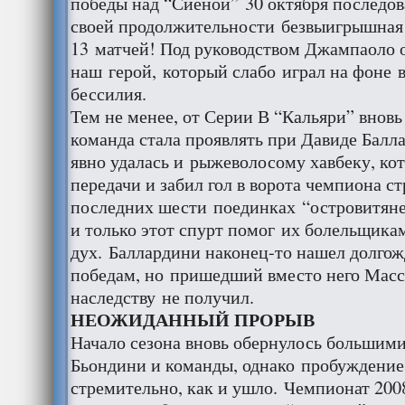
победы над “Сиеной” 30 октября последов
своей продолжительности безвыигрышная 
13 матчей! Под руководством Джампаоло о
наш герой, который слабо играл на фоне 
бессилия.
Тем не менее, от Серии В “Кальяри” вновь
команда стала проявлять при Давиде Балл
явно удалась и рыжеволосому хавбеку, ко
передачи и забил гол в ворота чемпиона с
последних шести поединках “островитян
и только этот спурт помог их болельщика
дух. Баллардини наконец-то нашел долго
победам, но пришедший вместо него Масс
наследству не получил.
НЕОЖИДАННЫЙ ПРОРЫВ
Начало сезона вновь обернулось большим
Бьондини и команды, однако пробуждение
стремительно, как и ушло. Чемпионат 200