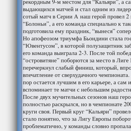
рекордным 9-м местом для “Кальяри”, а с
выдающихся матчей и стал одним из лиде
сотый матч в Серии А наш герой провел 2
“Болоньи”, а его команда специально к та
подготовила ему праздник, “вынеся” сопер
Но апофеозом триумфа Бьондини стала гос
“Ювентусом”, в которой полузащитник за
его команда выиграла 2-3. После той побе
“островитяне” поборются за место в Лиге
перечеркнул слабый финиш, который, впро
впечатление от сверхудачного чемпионата.
пор остается лучшим в его карьере, а сам 
вспоминает те матчи с небольшим радост
После двух мучительных сезонов наш геро
полностью раскрылся, но в чемпионате 200
круги своя. Первый круг “Кальяри” провел
стало понятно, что за Лигу Европы поборо
проблематично, у команды словно пропала