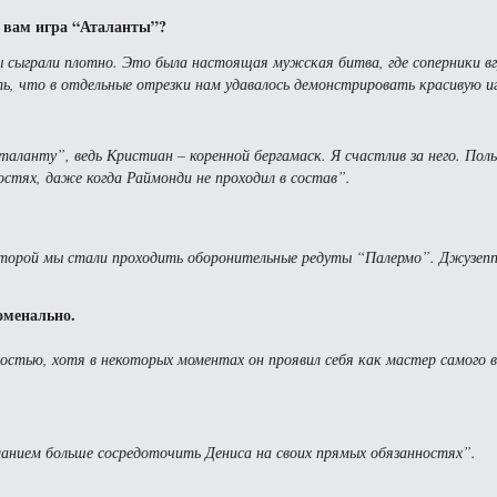
 вам игра “Аталанты”?
 сыграли плотно. Это была настоящая мужская битва, где соперники вг
ь, что в отдельные отрезки нам удавалось демонстрировать красивую и
аланту”, ведь Кристиан – коренной бергамаск. Я счастлив за него. Поль
ностях, даже когда Раймонди не проходил в состав”.
оторой мы стали проходить оборонительные редуты “Палермо”. Джузеппе 
оменально.
остью, хотя в некоторых моментах он проявил себя как мастер самого 
ланием больше сосредоточить Дениса на своих прямых обязанностях”.