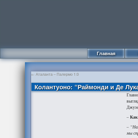
Главная
←
Аталанта – Палермо 1:0
Колантуоно: “Раймонди и Де Лук
Главн
выгля
Джузе
Как
–
– “На
мы сп