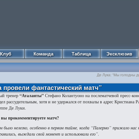
Клуб
Команда
Таблица
Эксклюзив
Де Лука: “Мы голодны 
а провели фантастический матч”
“Аталанты”
ый тренер
Стефано Колантуоно на послематчевой пресс-ко
дел рассудительным, хотя и не удержался от похвалы в адрес Кристиана 
ппе Де Луки.
 вы прокомментируете матч?
м было нелегко, особенно в первом тайме, когда “Палермо” прижало нас 
равились, выждали свой момент и использовали его”.