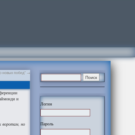
до новых побед”
→
нференции
Раймонди и
Логин
Пароль
к воротам, но