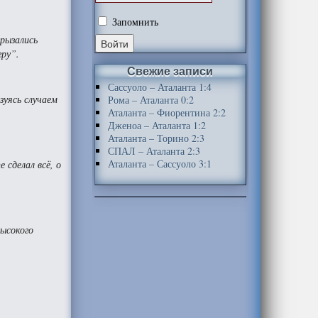
Запомнить
рызались
гру”.
Свежие записи
Сассуоло – Аталанта 1:4
зуясь случаем
Рома – Аталанта 0:2
Аталанта – Фиорентина 2:2
Дженоа – Аталанта 1:2
Аталанта – Торино 2:3
СПАЛ – Аталанта 2:3
Аталанта – Сассуоло 3:1
сделал всё, о
высокого