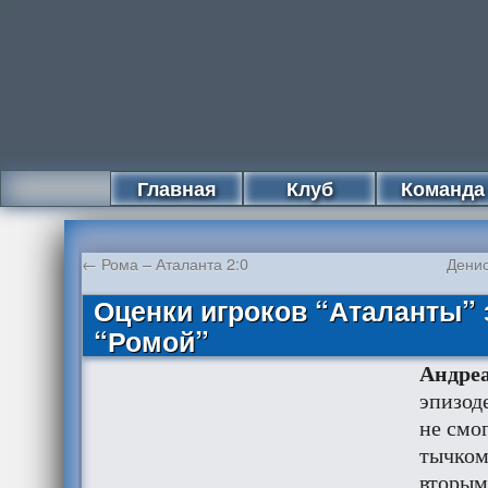
Главная
Клуб
Команда
←
Рома – Аталанта 2:0
Денис
Оценки игроков “Аталанты” 
“Ромой”
Андреа
эпизод
не смо
тычком
вторым