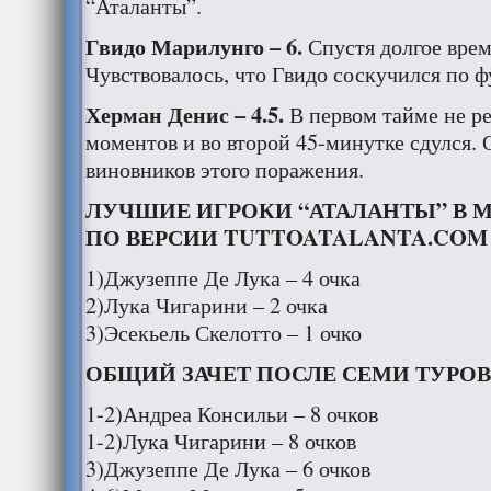
“Аталанты”.
Гвидо Марилунго – 6.
Спустя долгое врем
Чувствовалось, что Гвидо соскучился по ф
Херман Денис – 4.5.
В первом тайме не р
моментов и во второй 45-минутке сдулся. 
виновников этого поражения.
ЛУЧШИЕ ИГРОКИ “АТАЛАНТЫ” В М
ПО ВЕРСИИ TUTTOATALANTA.COM
1)Джузеппе Де Лука – 4 очка
2)Лука Чигарини – 2 очка
3)Эсекьель Скелотто – 1 очко
ОБЩИЙ ЗАЧЕТ ПОСЛЕ СЕМИ ТУРОВ
1-2)Андреа Консильи – 8 очков
1-2)Лука Чигарини – 8 очков
3)Джузеппе Де Лука – 6 очков