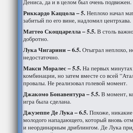
Дениса, да и в целом был очень подвижен.
Риккардо Каццола – 5.
Неплохо начал мат
забитый по его вине, надломил центрхава.
Маттео Скоццарелла – 5.5.
В столь важн
добротно.
Лука Чигарини – 6.5.
Отыграл неплохо, н
недостаточно.
Макси Моралес – 5.5.
На первых минутах
комбинации, но затем вместе со всей “Ата
провалы. Не реализовал голевой момент.
Джакомо Бонавентура – 5.5.
В момент, ко
игра была сделана.
Джузеппе Де Лука – 6.5.
Похоже, никакие
молодого нападающего, который вновь от
и неординарным дриблингом. Де Лука при