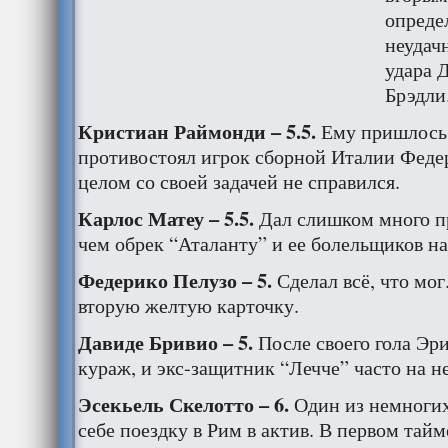
опреде
неудач
удара 
Брэдли
Кристиан Раймонди – 5.5.
Ему пришлось 
противостоял игрок сборной Италии Федер
целом со своей задачей не справился.
Карлос Матеу – 5.5.
Дал слишком много п
чем обрек “Аталанту” и ее болельщиков на
Федерико Пелузо – 5.
Сделал всё, что мог
вторую желтую карточку.
Давиде Бривио – 5.
После своего гола Эр
кураж, и экс-защитник “Лечче” часто на н
Эсекьель Скелотто – 6.
Один из немногих
себе поездку в Рим в актив. В первом тай