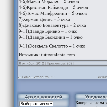
4-6)Макси Моралес – 5 очков
4-6)Кристиан Раймонди – 5 очков
4-6)Томас Манфредини – 5 очков
7)Херман Денис – 3 очка
8)Джакомо Бонавентура – 2 очка
9-11)Давиде Бривио – 1 очко
9-11)Давиде Бьондини – 1 очко
9-11)Эсекьель Скелотто – 1 очко
Источник: tuttoatalanta.com
8 октября, 2012
|
Просмотры: 959
|
←
Рома – Аталанта 2:0
Денис
Архив новостей
Уведомл
Копирование мат