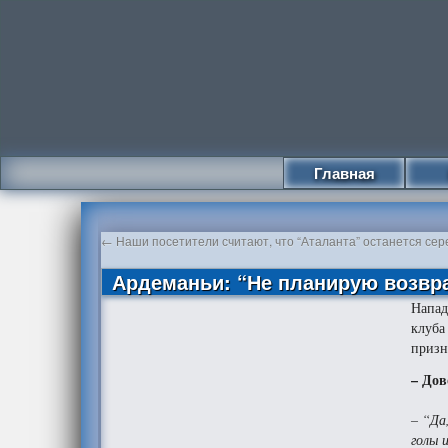
Главная
←
Наши посетители считают, что “Аталанта” останется се
Ардеманьи: “Не планирую возвр
Напад
клуба
призн
– Дов
– “Да
голы 