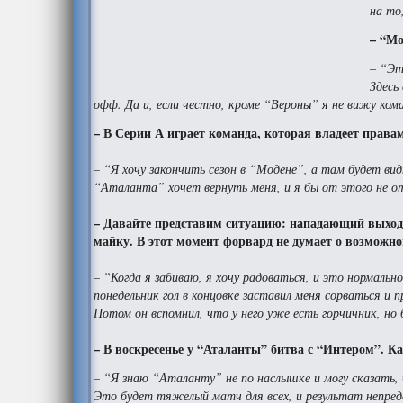
на то
– “Мо
– “Эт
Здесь
офф. Да и, если честно, кроме “Вероны” я не вижу ком
– В Серии А играет команда, которая владеет правам
– “Я хочу закончить сезон в “Модене”, а там будет ви
“Аталанта” хочет вернуть меня, и я бы от этого не от
– Давайте представим ситуацию: нападающий выходит 
майку. В этот момент форвард не думает о возможн
– “Когда я забиваю, я хочу радоваться, и это нормальн
понедельник гол в концовке заставил меня сорваться и
Потом он вспомнил, что у него уже есть горчичник, но
– В воскресенье у “Аталанты” битва с “Интером”. Ка
– “Я знаю “Аталанту” не по наслышке и могу сказать,
Это будет тяжелый матч для всех, и результат непред