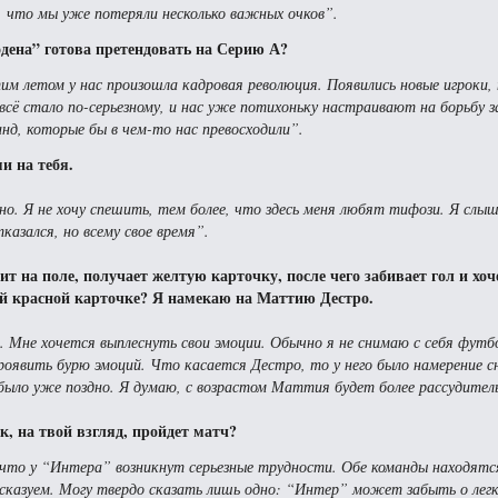
, что мы уже потеряли несколько важных очков”.
дена” готова претендовать на Серию А?
им летом у нас произошла кадровая революция. Появились новые игроки,
 всё стало по-серьезному, и нас уже потихоньку настраивают на борьбу за
анд, которые бы в чем-то нас превосходили”.
и на тебя.
дно. Я не хочу спешить, тем более, что здесь меня любят тифози. Я слы
казался, но всему свое время”.
на поле, получает желтую карточку, после чего забивает гол и хоче
ой красной карточке? Я намекаю на Маттию Дестро.
о. Мне хочется выплеснуть свои эмоции. Обычно я не снимаю с себя футб
 проявить бурю эмоций. Что касается Дестро, то у него было намерение 
 было уже поздно. Я думаю, с возрастом Маттия будет более рассудите
к, на твой взгляд, пройдет матч?
 что у “Интера” возникнут серьезные трудности. Обе команды находятс
сказуем. Могу твердо сказать лишь одно: “Интер” может забыть о лег