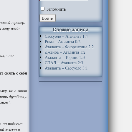
Запомнить
 новый тренер.
 зону плей-
Свежие записи
Сассуоло – Аталанта 1:4
Рома – Аталанта 0:2
Аталанта – Фиорентина 2:2
Дженоа – Аталанта 1:2
шал, что
Аталанта – Торино 2:3
СПАЛ – Аталанта 2:3
Аталанта – Сассуоло 3:1
т снять с себя
олку, но в этот
снять футболку.
льным”.
я на подъеме.
кой жизни в