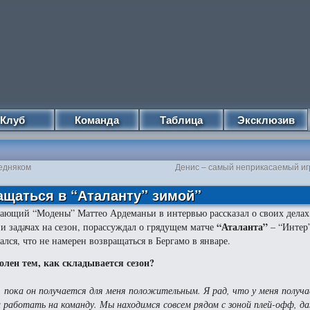
Клуб
Команда
Таблица
Эксклюзив
редняком
Денис – самый неприкасаемый иг
ащаться в “Аталанту” зимой”
ающий “Модены” Маттео Ардеманьи в интервью рассказал о своих делах,
“Аталанта”
 и задачах на сезон, порассуждал о грядущем матче
– “Интер”
ался, что не намерен возвращаться в Бергамо в январе.
олен тем, как складывается сезон?
, пока он получается для меня положительным. Я рад, что у меня получ
и работать на команду. Мы находимся совсем рядом с зоной плей-офф, 