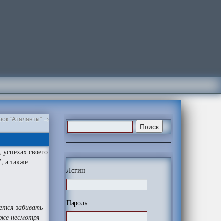
рок “Аталанты”
→
 успехах своего
, а также
Логин
Пароль
ается забивать
даже несмотря