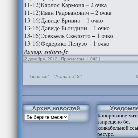
11-12)Карлос Кармона – 2 очка
11-12)Иван Радованович – 2 очка
13-16)Давиде Бривио – 1 очко
13-16)Давиде Бьондини – 1 очко
13-16)Эсекьель Скелотто – 1 очко
13-16)Федерико Пелузо – 1 очко
Автор:
saturn-fc
2 декабря, 2012
|
Просмотры: 1 042
|
←
“Болонья” – “Аталанта” 2:1
Архив новостей
Уведомл
Копирование мат
запрещено без
кликабельной ссы
ресурс.