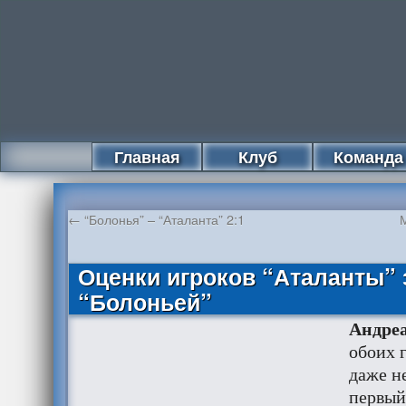
Главная
Клуб
Команда
←
“Болонья” – “Аталанта” 2:1
Оценки игроков “Аталанты” 
“Болоньей”
Андреа
обоих г
даже не
первый