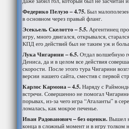
даже забил гол, который был не засчитан и
Федерико Пелузо – 4.75.
Был малополезен,
в основном через правый фланг.
Эсекьель Скелотто – 5.5.
Аргентинец про
игру, много двигался, открывался, старалс
КПД его действий был не таким уж и бол
Лука Чигарини – 6.5.
Отдал волшебную го
Дениса, да и в целом все действия соверш
скорости. После этого тура Чигарини возг
версии нашего сайта, сместив с первой ст
Карлос Кармона – 4.5.
Наряду с Раймонди
встречи. Совершенно не помогал Чигарини
порывах, из-за чего игра “Аталанты” в сер
ломалась, как мокрое печенье.
Иван Радованович – без оценки.
Вышел н
конца в сложный момент и в игру толком н