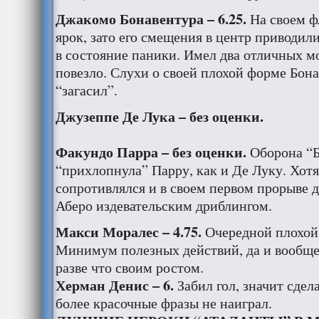
Джакомо Бонавентура – 6.25.
На своем ф
ярок, зато его смещения в центр приводил
в состояние паники. Имел два отличных мо
повезло. Слухи о своей плохой форме Бон
“загасил”.
Джузеппе Де Лука – без оценки.
Факундо Парра – без оценки.
Оборона “
“прихлопнула” Парру, как и Де Луку. Хот
сопротивлялся и в своем первом прорыве 
Аберо издевательским дриблингом.
Макси Моралес – 4.75.
Очередной плохой
Минимум полезных действий, да и вообще
разве что своим ростом.
Херман Денис – 6.
Забил гол, значит сдел
более красочные фразы не наиграл.