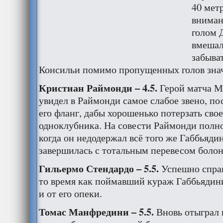
40 мет
внимани
голом 
вмешал
забыват
Консильи помимо пропущенных голов знач
Кристиан Раймонди – 4.5.
Герой матча М
увидел в Раймонди самое слабое звено, по
его фланг, дабы хорошенько потерзать сво
одноклубника. На совести Раймонди полно
когда он недодержал всё того же Габбьяди
завершилась с тотальным перевесом болон
Гильермо Стендардо – 5.5.
Успешно справ
то время как поймавший кураж Габбьядин
и от его опеки.
Томас Манфредини – 5.5.
Вновь отыграл 