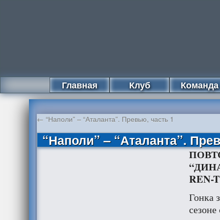
Главная
Клуб
Команда
←
“Наполи” – “Аталанта”. Превью, часть 1
“Наполи” – “Аталанта”. Прев
ПОВТ
“ДИН
REN-T
Гонка з
сезоне