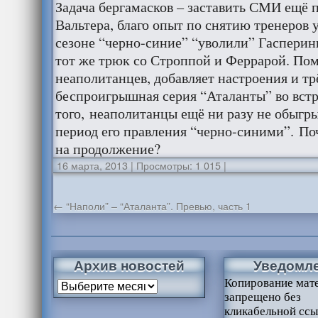
Задача бергамасков – заставить СМИ ещё 
Вальтера, благо опыт по снятию тренеров у
сезоне “черно-синие” “уволили” Гасперини
тот же трюк со Строппой и Феррарой. Пом
неаполитанцев, добавляет настроения и тр
беспроигрышная серия “Аталанты” во встр
того, неаполитанцы ещё ни разу не обыгр
период его правления “черно-синими”. По
на продолжение?
16 марта, 2013
|
Просмотры: 1 015
|
←
“Наполи” – “Аталанта”. Превью, часть 1
Архив новостей
Уведомл
Копирование мат
запрещено без
кликабельной ссы