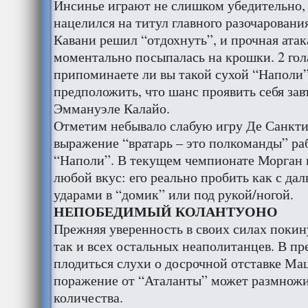
Инсинье играют не слишком убедительно, 
нацелился на титул главного разочарован
Кавани решил “отдохнуть”, и прочная ата
моментально посыпалась на крошки. 2 гола
припоминаете ли вы такой сухой “Наполи
предположить, что шанс проявить себя зав
Эммануэле Калайо.
Отметим небывало слабую игру Де Санкти
выражение “вратарь – это полкоманды” ра
“Наполи”. В текущем чемпионате Морган 
любой вкус: его реально пробить как с дал
ударами в “домик” или под рукой/ногой.
НЕПОБЕДИМЫЙ КОЛАНТУОНО
Прежняя уверенность в своих силах покин
так и всех остальных неаполитанцев. В п
плодиться слухи о досрочной отставке Ма
поражение от “Аталанты” может размножи
количества.