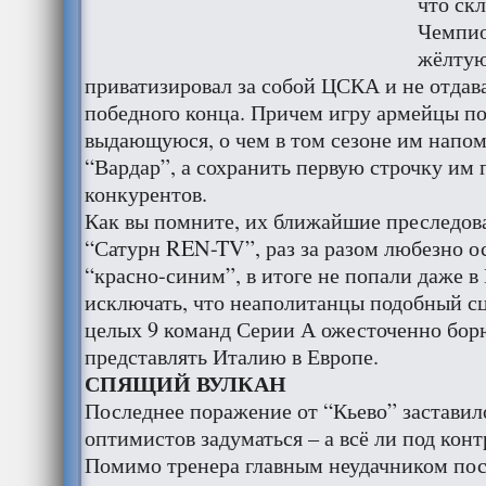
что ск
Чемпио
жёлтую
приватизировал за собой ЦСКА и не отдава
победного конца. Причем игру армейцы по
выдающуюся, о чем в том сезоне им напо
“Вардар”, а сохранить первую строчку им
конкурентов.
Как вы помните, их ближайшие преследов
“Сатурн REN-TV”, раз за разом любезно о
“красно-синим”, в итоге не попали даже 
исключать, что неаполитанцы подобный сц
целых 9 команд Серии А ожесточенно борю
представлять Италию в Европе.
СПЯЩИЙ ВУЛКАН
Последнее поражение от “Кьево” заставил
оптимистов задуматься – а всё ли под кон
Помимо тренера главным неудачником по