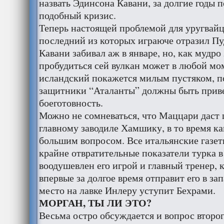
назвать Эдинсона Кавани, за долгие годы
подобный кризис.
Теперь настоящей проблемой для уругвайц
последний из которых играюче отразил Пу
Кавани забивал аж в январе, но, как мудро
пробудиться сей вулкан может в любой мом
исландский покажется милым пустяком, п
защитники “Аталанты” должны быть при
боеготовность.
Можно не сомневаться, что Маццари даст 
главному заводиле Хамшику, в то время к
большим вопросом. Все итальянские газе
крайне отвратительные показатели турка в 
воодушевлен его игрой и главный тренер, к
впервые за долгое время отправит его в за
место на лавке Инлеру уступит Бехрами.
МОРГАН, ТЫ ЛИ ЭТО?
Весьма остро обсуждается и вопрос второг