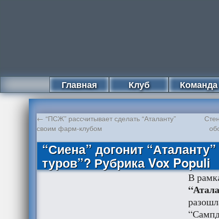
Главная
Клуб
Команда
←
“ПСЖ” рассчитывает сделать “Аталанту”
Сте
своим фарм-клубом
об
“Сиена” догонит “Аталанту”
туров”? Рубрика Vox Populi
В рамк
“Атал
разошл
“Сампд