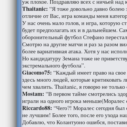
уж плохое. Поздравляю всех с ничьей над
Thaitanic:
“Я тоже довольно давно болею з
отличие от Вас, игра команды меня катего
У нас очень мало голов, и игра, которую с
будет предполагать их и в дальнейшем. Сам
оборонительный футбол Стефано перестал 
Смотрю на другие матчи и раз за разом ви
более вариативная атака. Хотя у нас испо
Но кандидатуру Земана тоже не приветств
экстремального футбола”.
Giacomo75:
“Каждый имеет право на свое
здесь много людей, которые критиковать 
чем хвалить. Thaitanic, я говорю не только 
Mostam:
“В первом тайме смотрелись здор
играли на одного игрока меньше(Моралес о
Riccardo88:
“Чего?! Моралес сегодня был 
не лучшим! Более того, после его ухода на
Добавлю, что Колантуоно ошибся, постави