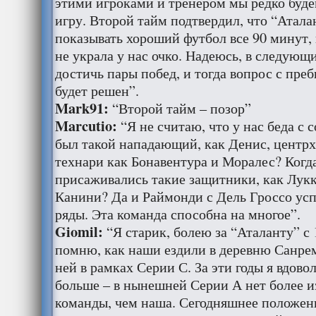
этими игроками и тренером мы редко буде
игру. Второй тайм подтвердил, что “Атала
показывать хороший футбол все 90 минут, 
не украла у нас очко. Надеюсь, в следующ
достичь пары побед, и тогда вопрос с пре
будет решен”.
Mark91:
“Второй тайм – позор”
Marcutio:
“Я не считаю, что у нас беда с с
был такой нападающий, как Денис, центрх
технари как Бонавентура и Моралес? Когд
присаживались такие защитники, как Лукк
Канини? Да и Раймонди с Дель Гроссо ус
ряды. Эта команда способна на многое”.
Giomil:
“Я старик, болею за “Аталанту” с 
помню, как наши ездили в деревню Санрем
ней в рамках Серии С. За эти годы я вдово
больше – в нынешней Серии А нет более 
команды, чем наша. Сегодняшнее положени