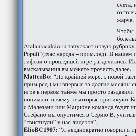
счета, 
гостев
жарче.
Чтобы 
болель
Atalantacalcio.ru запускает новую рубрику
Populi”(глас народа – прим.ред). В нашем
тифози о прошедшей игре разделились. И
высказывания вы можете прочесть далее.
MatteoBo:
“По крайней мере, с новой такт
прим.ред.) мы впервые за долгие месяцы с
игре в первом тайме мы просто раздавили
понимаю, почему некоторые критикуют Ко
с Малезани или Маццоне команда будет иг
Стефано мы опустимся в Серию В, учитыва
“свистнули” у нас лидеров”.
ElioBC1907:
“Я неоднократно говорил и пр