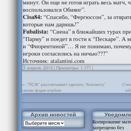
минут. Он еще не готов играть весь матч, 
воспользовался Обиянг”.
Cisa84:
“Спасибо, “Фергюссон”, за отврат
которые нам даришь!”
Fubalista:
“Сиена” в ближайших турах при
“Парму” и поедет в гости к “Пескаре”. А 
и “Фиорентиной”… Я не понимаю, почему
игроки согласились на ничью???”
Источник: atalantini.com
1 апреля, 2013
|
Просмотры: 1 177
|
←
“ПСЖ” рассчитывает сделать “Аталанту”
Сте
своим фарм-клубом
об
Архив новостей
Уведомл
Копирование мат
запрещено без