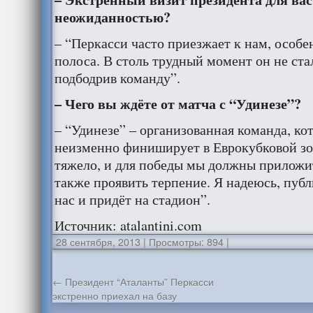
неожиданностью?
– “Перкасси часто приезжает к нам, особен
полоса. В столь трудный момент он не ста
подбодрив команду”.
– Чего вы ждёте от матча с “Удинезе”?
– “Удинезе” – организованная команда, ко
неизменно финиширует в Еврокубковой зо
тяжело, и для победы мы должны приложит
также проявить терпение. Я надеюсь, публ
нас и придёт на стадион”.
Источник: atalantini.com
28 сентября, 2013
|
Просмотры: 894
|
←
Президент “Аталанты” Перкасси
экстренно приехал на базу