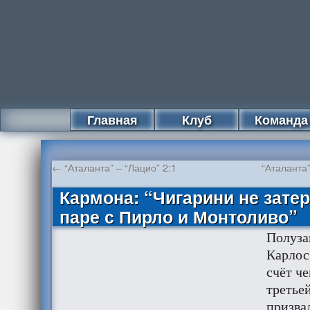
Главная
Клуб
Команда
←
“Аталанта” – “Лацио” 2:1
“Аталанта
Кармона: “Чигарини не зате
паре с Пирло и Монтоливо”
Полуз
Карлос
счёт че
третье
призва