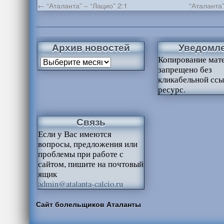
←
“Аталанта” – “Лацио” 2:1
“Аталанта
Архив новостей
Уведомл
Копирование мат
запрещено без
кликабельной ссы
ресурс.
Связь
Если у Вас имеются
вопросы, предложения или
проблемы при работе с
сайтом, пишите на почтовый
ящик
admin@atalanta-calcio.ru
Сайт болельщиков Аталанты