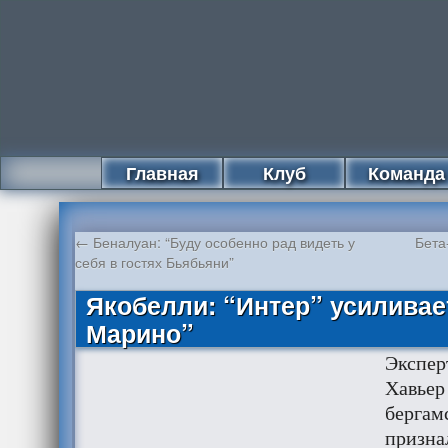
Главная
Клуб
Команда
←
Беналуан: “Буду особенно рад видеть у
Бета
себя в гостях Бьябьяни”
Якобелли: “Интер” усиливае
Марино”
Экспер
Хавьер
бергам
призна