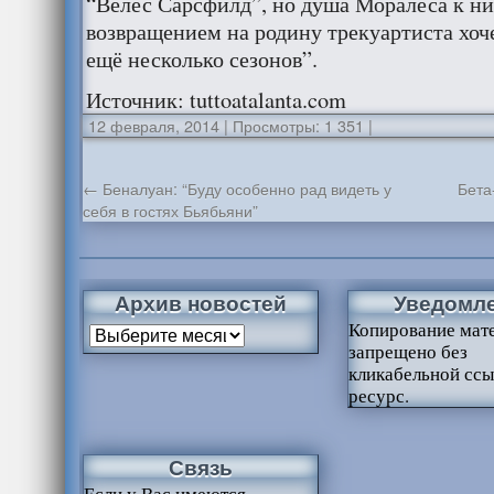
“Велес Сарсфилд”, но душа Моралеса к ни
возвращением на родину трекуартиста хоч
ещё несколько сезонов”.
Источник: tuttoatalanta.com
12 февраля, 2014
|
Просмотры: 1 351
|
←
Беналуан: “Буду особенно рад видеть у
Бета
себя в гостях Бьябьяни”
Архив новостей
Уведомл
Копирование мат
запрещено без
кликабельной ссы
ресурс.
Связь
Если у Вас имеются