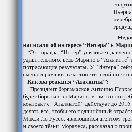
спорти
Пьерпа
перебр
грядущ
– Неда
написали об интересе “Интера” к Мари
– “Это правда, “Интер” усиливает давление
удивительного, ведь Марино в “Аталанте”
потрясающие результаты. У “Интера” сейч
смена верхушки, в частности, свой пост п
– Какова реакция “Аталанты”?
– “Президент бергамасков Антонио Перкас
будет бороться за Марино, если это потре
контракт с “Аталантой” действует до 2016 
делать всё, чтобы его подчинённый отработ
Макси Ло Руссо, являющийся агентом тр
и своего тёзки Моралеса, рассказал о пр