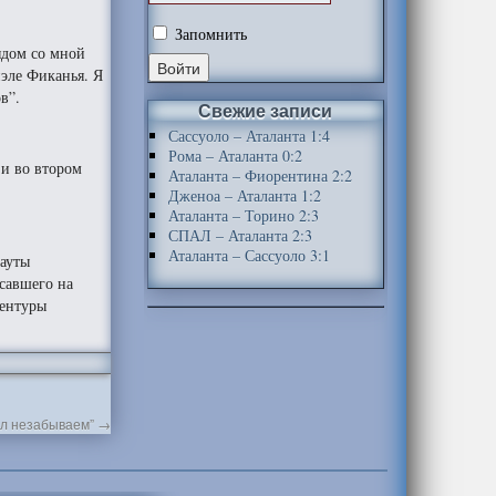
Запомнить
ядом со мной
иэле Фиканья. Я
в”.
Свежие записи
Сассуоло – Аталанта 1:4
Рома – Аталанта 0:2
 и во втором
Аталанта – Фиорентина 2:2
Дженоа – Аталанта 1:2
Аталанта – Торино 2:3
СПАЛ – Аталанта 2:3
Аталанта – Сассуоло 3:1
кауты
савшего на
вентуры
ыл незабываем”
→