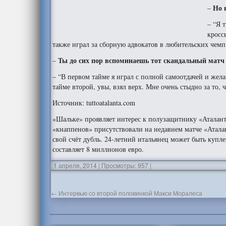
Но 
–
– “Я 
кросс
также играл за сборную адвокатов в любительских чемпи
Ты до сих пор вспоминаешь тот скандальный матч
–
– “В первом тайме я играл с полной самоотдачей и же
тайме второй, увы, взял верх. Мне очень стыдно за то, ч
Источник: tuttoatalanta.com
«Шальке» проявляет интерес к полузащитнику «Аталан
«кнаппенов» присутствовали на недавнем матче «Атала
свой счёт дубль. 24-летний итальянец может быть куп
составляет 8 миллионов евро.
1 апреля, 2014
|
Просмотры: 957
|
←
Интервью со второй половинкой Макси Моралеса