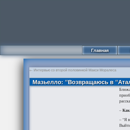
Главная
←
Интервью со второй половинкой Макси Моралеса
Мазьелло: “Возвращаюсь в “Ата
Ближ
приоб
расск
Как
–
– “Я 
Выйти