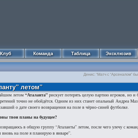
Клуб
Команда
Таблица
Эксклюзив
Денис: “Матч с “Арсеналом” б
ланту” летом”
“Аталанта”
айшим летом
рискует потерять целую партию игроков, но и 
ретений точно не обойдётся. Одним из них станет опальный Андреа Маз
азавший о дате своего возвращения на поле в чёрно-синей футболке.
овы твои планы на будущее?
возвращаюсь в общую группу “Аталанты” летом, после чего улечу с коман
 вновь на поле я планирую в январе”.