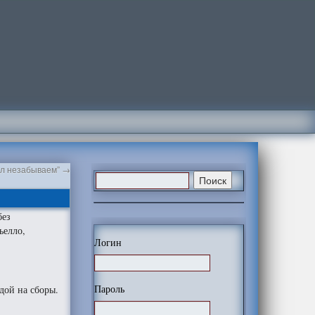
ыл незабываем”
→
без
ьелло,
Логин
Пароль
дой на сборы.