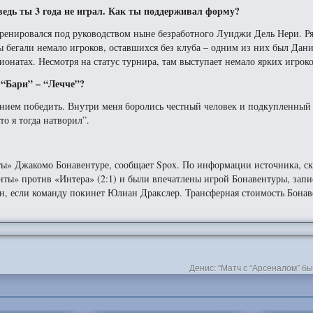
ведь ты 3 года не играл. Как ты поддерживал форму?
тренировался под руководством ныне безработного Луиджи Дель Нери. Р
ы бегали немало игроков, оставшихся без клуба – одним из них был Дан
онатах. Несмотря на статус турнира, там выступает немало ярких игроко
 “Бари” – “Лечче”?
ланием победить. Внутри меня боролись честный человек и подкупленный
то я тогда натворил”.
ты» Джакомо Бонавентуре, сообщает Spox. По информации источника, с
нты» против «Интера» (2:1) и были впечатлены игрой Бонавентуры, запи
лен, если команду покинет Юлиан Дракслер. Трансферная стоимость Бона
Денис: “Матч с “Арсеналом” б