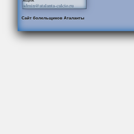
admin@atalanta-calcio.ru
Сайт болельщиков Аталанты