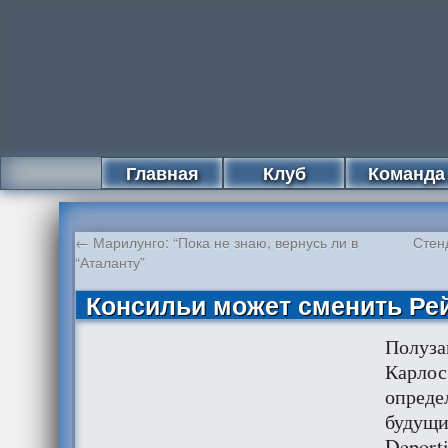
Главная
Клуб
Команда
←
Марилунго: “Пока не знаю, вернусь ли в
Стен
“Аталанту”
Консильи может сменить Ре
Полуз
Карлос
опреде
будущи
Deport