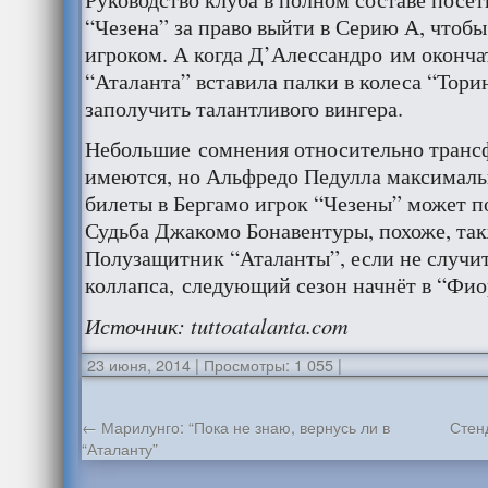
“Чезена” за право выйти в Серию А, чтоб
игроком. А когда Д’Алессандро им оконча
“Аталанта” вставила палки в колеса “Тор
заполучить талантливого вингера.
Небольшие сомнения относительно транс
имеются, но Альфредо Педулла максималь
билеты в Бергамо игрок “Чезены” может п
Судьба Джакомо Бонавентуры, похоже, так
Полузащитник “Аталанты”, если не случит
коллапса, следующий сезон начнёт в “Фио
Источник: tuttoatalanta.com
23 июня, 2014
|
Просмотры: 1 055
|
←
Марилунго: “Пока не знаю, вернусь ли в
Стен
“Аталанту”