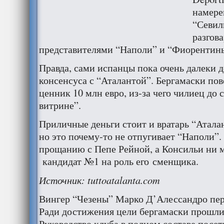
намере
“Севиль
разгова
представителями “Наполи” и “Фиорентин
Правда, сами испанцы пока очень далеки 
консенсуса с “Аталантой”. Бергамаски по
ценник 10 млн евро, из-за чего чилиец до 
витрине”.
Приличные деньги стоит и вратарь “Атала
но это почему-то не отпугивает “Наполи”
прощанию с Пепе Рейной, а Консильи ни м
кандидат №1 на роль его сменщика.
Источник: tuttoatalanta.com
Вингер “Чезены” Марко Д’Алессандро пер
Ради достижения цели бергамаски прошли
Руководство клуба в полном составе посет