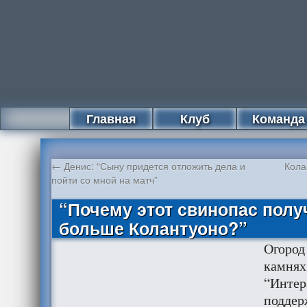
Главная
Клуб
Команда
←
Денис: “Сыну придется отложить дела и
Кола
пойти со мной на матч”
“Почему этот свинопас получ
больше Колантуоно?”
Огород
камнях
“Интер
поддер