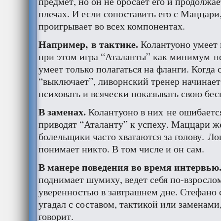
предмет, но он не бросает его и продолжае
плечах. И если сопоставить его с Маццари
проигрывает во всех компонентах.
Например, в тактике.
Колантуоно умеет 
при этом игра “Аталанты” как минимум н
умеет только полагаться на фланги. Когда
“выключает”, ливорнский тренер начинает 
психовать и всячески показывать свою бе
В заменах.
Колантуоно в них не ошибается
приводят “Аталанту” к успеху. Маццари ж
болельщики часто хватаются за голову. Ло
понимает никто. В том числе и он сам.
В манере поведения во время интервью
поднимает шумиху, ведет себя по-взрослом
уверенностью в завтрашнем дне. Стефано 
угадал с составом, тактикой или заменами
говорит.