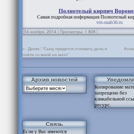
Полнотелый кирпич Воронеж
Самая подробная информация
Полнотелый кир
vrn-snab36.ru
14 ноября, 2014
|
Просмотры: 1 808
|
←
Денис: “Сыну придется отложить дела и
Кола
пойти со мной на матч”
Архив новостей
Уведомл
Копирование мат
запрещено без
кликабельной ссы
ресурс.
Связь
Если у Вас имеются