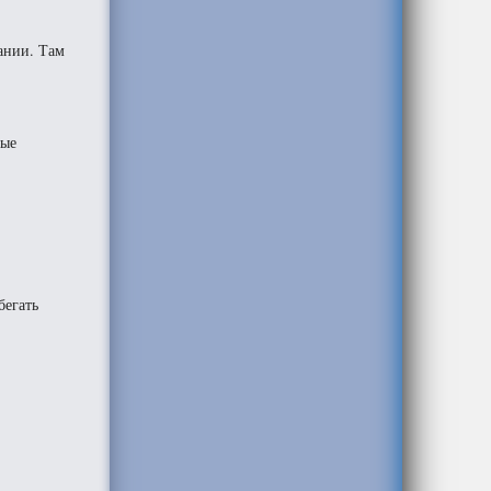
ании. Там
ные
бегать