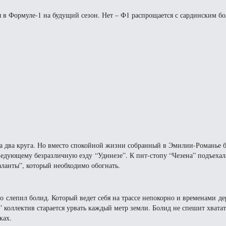
я в Формуле-1 на будущий сезон. Нет – Ф1 распрощается с сардинским б
а два круга. Но вместо спокойной жизни собранный в Эмилии-Романье 
ведующему безразличную езду “Удинезе”. К пит-стопу “Чезена” подъеха
аланты”, который необходимо обогнать.
 слепил болид. Который ведет себя на трассе непокорно и временами де
коллектив старается урвать каждый метр земли. Болид не спешит хватат
ках.