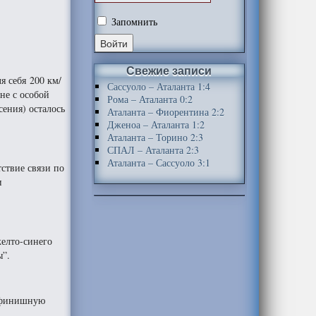
Запомнить
Свежие записи
я себя 200 км/
Сассуоло – Аталанта 1:4
не с особой
Рома – Аталанта 0:2
ения) осталось
Аталанта – Фиорентина 2:2
Дженоа – Аталанта 1:2
Аталанта – Торино 2:3
СПАЛ – Аталанта 2:3
Аталанта – Сассуоло 3:1
ствие связи по
и
желто-синего
ы”.
е финишную