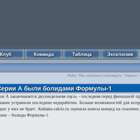
Клуб
Команда
Таблица
Эксклюзив
Рейя: “Мы обязаны побеждать “Торино” 
 Серии А были болидами Формулы-1
ии А заканчивается двухнедельняя пауза – последняя перед финишной п
ание устранили последние недоработки. Больше возможностей для исп
ции у них не будет. Atalanta-calcio.ru оценила шансы команд на спасение,
 они – болиды Формулы-1.