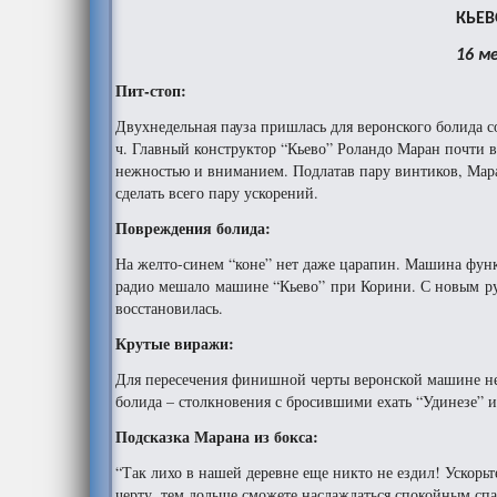
КЬЕ
16 м
Пит-стоп:
Двухнедельная пауза пришлась для веронского болида с
ч. Главный конструктор “Кьево” Роландо Маран почти 
нежностью и вниманием. Подлатав пару винтиков, Мара
сделать всего пару ускорений.
Повреждения болида:
На желто-синем “коне” нет даже царапин. Машина функц
радио мешало машине “Кьево” при Корини. С новым р
восстановилась.
Крутые виражи:
Для пересечения финишной черты веронской машине нео
болида – столкновения с бросившими ехать “Удинезе” и
Подсказка Марана из бокса:
“Так лихо в нашей деревне еще никто не ездил! Ускорь
черту, тем дольше сможете наслаждаться спокойным сп