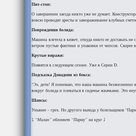
Пит-стоп:
О завершении заезда никто уже не думает. Конструкто
вовсю проводят аресты и замораживание клубных счето
Повреждения болида:
Машина влетела в кювет, откуда никто ее доставать не 
ветром пустые фантики и упаковки от чипсов. Скорее в
Крутые виражи:
Появятся в следующем сезоне. Уже в Серии D.
Подсказка Донадони из бокса:
“Ээ, дети! Я понимаю, что наша машина безжизненно вст
вокруг болида и плеваться в сиденье жвачками. Это не
Шансы:
Уныние – грех. Но другого выхода у болельщиков “Пар
⤵
“Милан” обгоняет “Парму” на круг ⤵