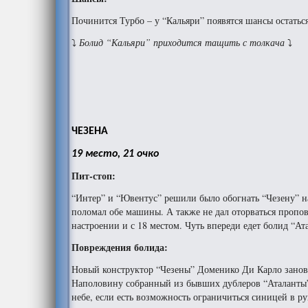
Починится Турбо – у “Кальяри” появятся шансы остатьс
⤵
Болид “Кальяри” приходится тащить с толкача
⤵
ЧЕЗЕНА
19 место, 21 очко
Пит-стоп:
“Интер” и “Ювентус” решили было обогнать “Чезену” н
поломал обе машины. А также не дал оторваться пропо
настроении и с 18 местом. Чуть впереди едет болид “Ат
Повреждения болида:
Новый конструктор “Чезены” Доменико Ди Карло заново
Наполовину собранный из бывших дублеров “Аталанты” 
небе, если есть возможность ограничиться синицей в ру