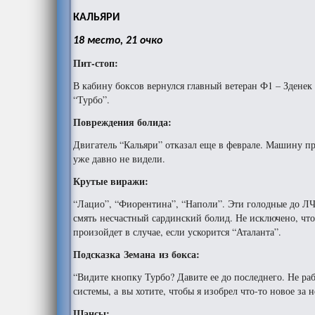
КАЛЬЯРИ
18 место, 21 очко
Пит-стоп:
В кабину боксов вернулся главный ветеран Ф1 – Зденек
“Турбо”.
Повреждения болида:
Двигатель “Кальяри” отказал еще в феврале. Машину пр
уже давно не видели.
Крутые виражи:
“Лацио”, “Фиорентина”, “Наполи”. Эти голодные до ЛЧ 
смять несчастный сардинский болид. Не исключено, что
произойдет в случае, если ускорится “Аталанта”.
Подсказка Земана из бокса:
“Видите кнопку Турбо? Давите ее до последнего. Не раб
системы, а вы хотите, чтобы я изобрел что-то новое за н
Шансы: