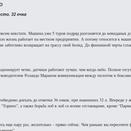
ВО
есто. 32 очка
овсем некстати. Машина уже 5 туров подряд разгоняется до невиданых дл
всю жизнь работает на местном предприятии. А потому относится к маши
н заботливо возвращает на трассу свой болид. До финишной черты (спас
ионирует четко, датчики работают лучше, чем когда-либо. Полное отсут
уководителем Роландо Мараном коммуникация между пилотом и боксам
бходимо доехать до отметки 36 очков, при нынешних 32-х. Впереди у 
 “Торино”, а также борьба лоб в лоб со всеми отстающими, кроме “Парм
тесь еще пару раз, желательно – прямо сейчас. Чем раньше вы пересечет
асением”.