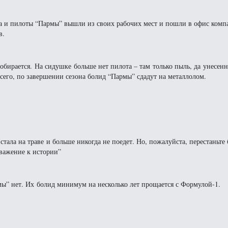
ра и пилоты “Пармы” вышли из своих рабочих мест и пошли в офис комп
в.
собирается. На сидушке больше нет пилота – там только пыль, да унесен
сего, по завершении сезона болид “Пармы” сдадут на металлолом.
ала на траве и больше никогда не поедет. Но, пожалуйста, перестаньте 
уважение к истории”
мы” нет. Их болид минимум на несколько лет прощается с Формулой-1.