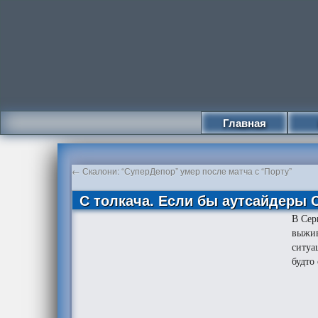
Главная
←
Скалони: “СуперДепор” умер после матча с “Порту”
С толкача. Если бы аутсайдеры
В Сер
выжив
ситуа
будто