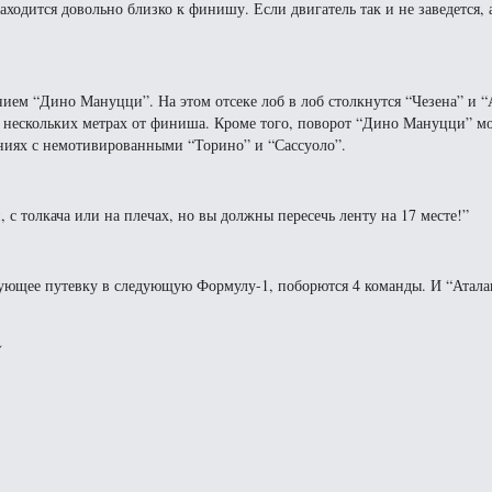
аходится довольно близко к финишу. Если двигатель так и не заведется,
ием “Дино Мануцци”. На этом отсеке лоб в лоб столкнутся “Чезена” и “
в нескольких метрах от финиша. Кроме того, поворот “Дино Мануцци” 
ниях с немотивированными “Торино” и “Сассуоло”.
 с толкача или на плечах, но вы должны пересечь ленту на 17 месте!”
рующее путевку в следующую Формулу-1, поборются 4 команды. И “Аталан
⤵