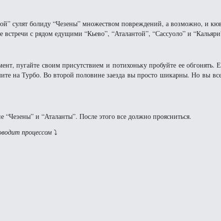
ой” сулят болиду “Чезены” множеством повреждений, а возможно, и кю
стречи с рядом едущими “Кьево”, “Аталантой”, “Сассуоло” и “Кальяри
нт, пугайте своим присутствием и потихоньку пробуйте ее обгонять. 
мите на Турбо. Во второй половине заезда вы просто шикарны. Но вы вс
 “Чезены” и “Аталанты”. После этого все должно проясниться.
оводит процессом
⤵