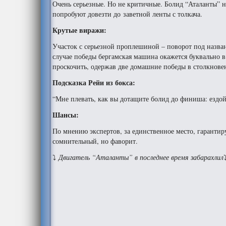
Очень серьезные. Но не критичные. Болид “Аталанты” н
попробуют довезти до заветной ленты с толкача.
Крутые виражи:
Участок с серьезной проплешиной – поворот под назван
случае победы бергамская машина окажется буквально 
проскочить, одержав две домашние победы в столкнове
Подсказка Рейи из бокса:
“Мне плевать, как вы дотащите болид до финиша: ездой,
Шансы:
По мнению экспертов, за единственное место, гаранти
сомнительный, но фаворит.
⤵
Двигатель “Аталанты” в последнее время забарахлил