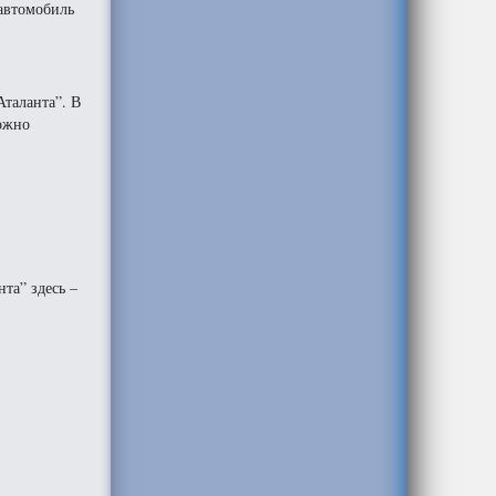
 автомобиль
Аталанта”. В
можно
та” здесь –