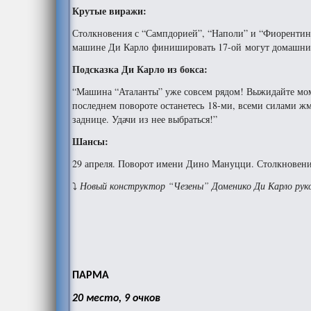
Крутые виражи:
Столкновения с “Сампдорией”, “Наполи” и “Фиорентин
машине Ди Карло финишировать 17-ой могут домашние в
Подсказка Ди Карло из бокса:
“Машина “Аталанты” уже совсем рядом! Выжидайте моме
последнем повороте останетесь 18-ми, всеми силами ж
заднице. Удачи из нее выбраться!”
Шансы:
29 апреля. Поворот имени Дино Мануцци. Столкновение
⤵
Новый конструктор “Чезены” Доменико Ди Карло рук
ПАРМА
20 место, 9 очков