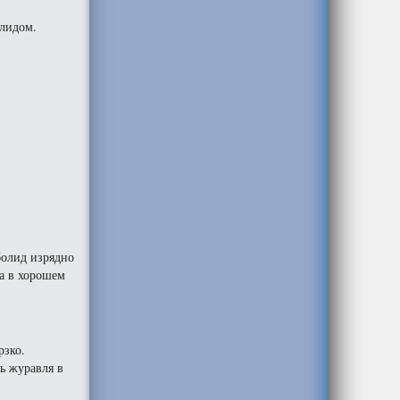
олидом.
болид изрядно
ла в хорошем
рзко.
ь журавля в