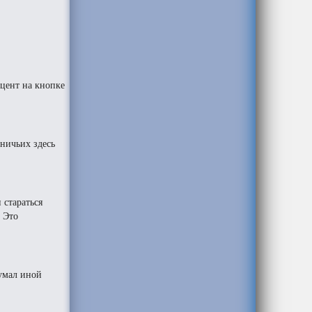
кцент на кнопке
 ничьих здесь
 стараться
. Это
думал иной