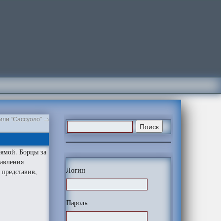
или “Сассуоло”
→
рямой. Борцы за
равления
Логин
 представив,
Пароль