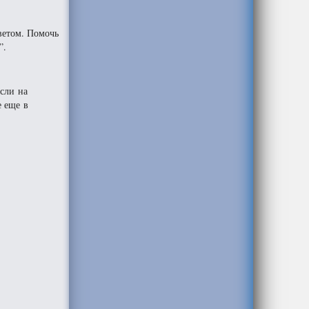
ветом. Помочь
”.
Если на
е еще в