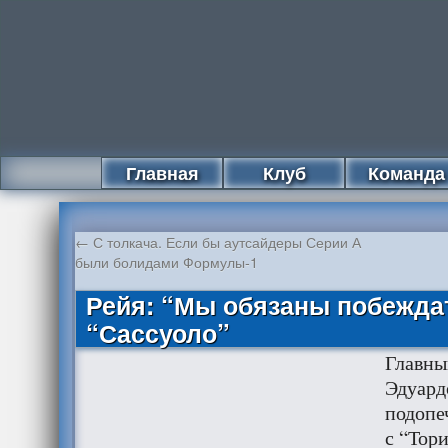
Главная
Клуб
Команда
←
С толкача. Если бы аутсайдеры Серии А
были болидами Формулы-1
Рейя: “Мы обязаны побежда
“Сассуоло”
Главны
Эдуард
подопе
с “Тор