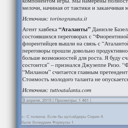
компонентом игры. Мы намерены полност
мелочи, начиная от тактики и заканчивая
Источник: torinogranata.it
“Аталанты”
Агент хавбека
Даниэле Базел
состоявшихся переговорах с “Фиорентино
флорентийцев вышли на связь с “Аталантой
переговоры прошли довольно продуктивно
больше возможностей для роста. Я буду сч
состоится” – признался Джузеппе Ризо. “
“Миланом” считается главным претендент
Стоимость молодого таланта не опускается
Источник: tuttoatalanta.com
3 апреля, 2015
|
Просмотры: 1 461
|
←
С толкача. Если бы аутсайдеры Серии А
были болидами Формулы-1