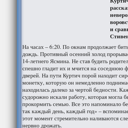
Курти
расска
неверо
воровс
и срав
Стиве
На часах – 6:20. По окнам продолжает бит
дождь. Противный осенний холод прорыва
14-летнего Ясмина. Не став будить родите
спешно гладит их и мчится на соседнюю ф
дверей. На пути Куртич порой находит с
монетку, которую он немедленно поднима
находилась далеко за чертой бедности. Ка
судорожно искали работу, которая могла 
прокормить семью. Все это напоминало б
так каждый день, каждый год» – вспоминае
этот момент стремительно наливаются сле
нервно дрожать.