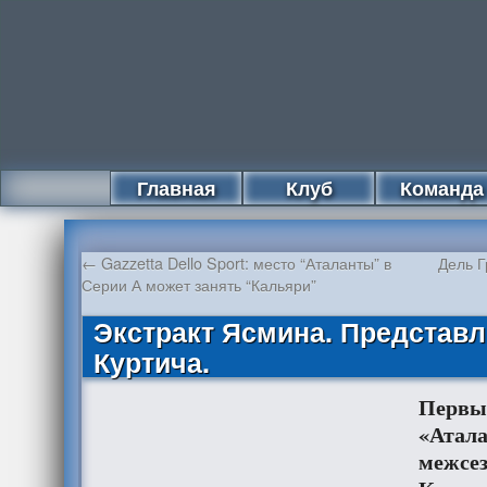
Главная
Клуб
Команда
←
Gazzetta Dello Sport: место “Аталанты” в
Дель Г
Серии А может занять “Кальяри”
Экстракт Ясмина. Представ
Куртича.
Первы
«Атала
межсез