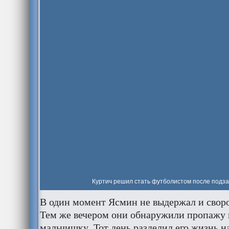
Куртич решил стать футболистом после подз
В один момент Ясмин не выдержал и своро
Тем же вечером они обнаружили пропажу 
мальчишку. Тот день разделил его жизнь н