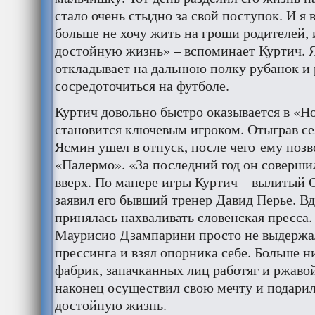
стало очень стыдно за свой поступок. И я 
больше не хочу жить на гроши родителей, 
достойную жизнь» – вспоминает Куртич. Я
откладывает на дальнюю полку рубанок и
сосредоточиться на футболе.
Куртич довольно быстро оказывается в «Но
становится ключевым игроком. Отыграв се
Ясмин ушел в отпуск, после чего ему поз
«Палермо». «За последний год он соверши
вверх. По манере игры Куртич – вылитый 
заявил его бывший тренер Давид Перье. В
принялась нахваливать словенская пресса
Маурисио Дзампарини просто не выдерж
прессинга и взял опорника себе. Больше 
фабрик, запачканных лиц работяг и ржаво
наконец осуществил свою мечту и подарил
достойную жизнь.