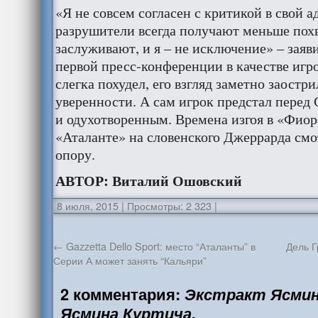
«Я не совсем согласен с критикой в свой 
разрушители всегда получают меньше похв
заслуживают, и я – не исключение» – заяв
первой пресс-конференции в качестве игр
слегка похудел, его взгляд заметно заостри
уверенности. А сам игрок предстал пере
и одухотворенным. Времена изгоя в «Фиор
«Аталанте» на словенского Джеррарда смо
опору.
АВТОР: Виталий Ошовский
8 июля, 2015
|
Просмотры: 2 323
|
←
Gazzetta Dello Sport: место “Аталанты” в
Дель Г
Серии А может занять “Кальяри”
2 комментария:
Экстракт Ясмин
Ясмина Куртича.