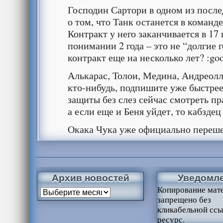
Господин Сартори в одном из посл
о том, что Танк останется в команде
Контракт у него заканчивается в 17 
понимании 2 года – это не “долгие 
контракт еще на несколько лет? :go
Алькарас, Толои, Медина, Андреолл
кто-нибудь, подпишите уже быстрее
защиты без слез сейчас смотреть п
а если еще и Беня уйдет, то кабздец
Окака Чука уже официально переше
Архив новостей
Уведомл
Копирование мат
запрещено без
кликабельной ссы
ресурс.