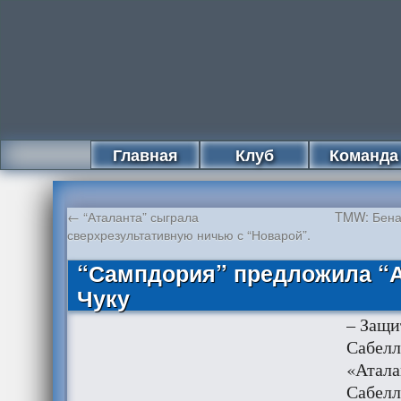
Главная
Клуб
Команда
←
“Аталанта” сыграла
TMW: Бена
сверхрезультативную ничью с “Новарой”.
“Сампдория” предложила “А
Чуку
– Защи
Сабелл
«Атала
Сабелл