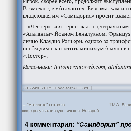
Игрок, скорее всего, продолжит выступлен
Возможно, в «Аталанте». Бергамаскам инт
владеющая им «Сампдория» просит взаме
– «Лестер» заинтересовался центральным
«Аталанты» Йоаном Беналуаном. Француза 
лично Клаудио Раньери, однако за трансф
необходимо заплатить минимум 6 млн евро
«Лестер».
Источники
:
tuttomercatoweb.com, atalantin
30 июля, 2015
|
Просмотры: 1 380
|
←
“Аталанта” сыграла
TMW: Бена
сверхрезультативную ничью с “Новарой”.
4 комментария:
“Сампдория” пр