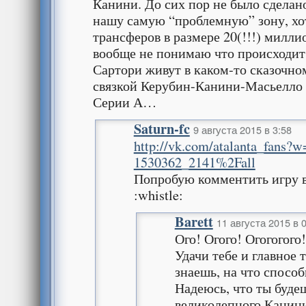
Канини. До сих пор не было сделан
нашу самую “проблемную” зону, хо
трансферов в размере 20(!!!) милли
вообще не понимаю что происходит
Сартори живут в каком-то сказочно
связкой Керубин-Канини-Масьелло 
Серии А…
Saturn-fc
9 августа 2015 в 3:58
http://vk.com/atalanta_fans?w
1530362_2141%2Fall
Попробую комментить игру 
:whistle:
Barett
11 августа 2015 в 
Ого! Огого! Огогогого!
Удачи тебе и главное 
знаешь, на что способ
Надеюсь, что ты буде
великолепного Канини