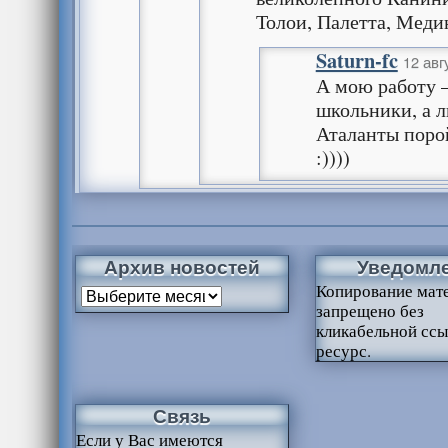
Толои, Палетта, Меди
Saturn-fc
12 авг
А мою работу 
школьники, а 
Аталанты поро
:))))
Архив новостей
Уведомл
Копирование мат
запрещено без
кликабельной ссы
ресурс.
Связь
Если у Вас имеются