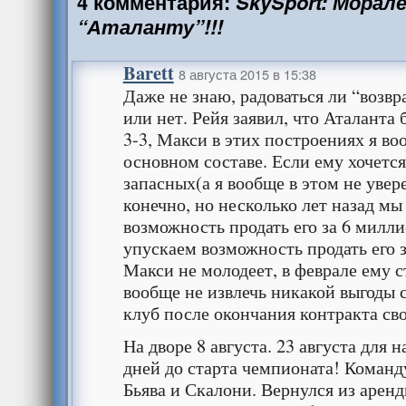
4 комментария:
SkySport: Морал
“Аталанту”!!!
Barett
8 августа 2015 в 15:38
Даже не знаю, радоваться ли “возв
или нет. Рейя заявил, что Аталанта 
3-3, Макси в этих построениях я во
основном составе. Если ему хочется
запасных(а я вообще в этом не увер
конечно, но несколько лет назад м
возможность продать его за 6 милли
упускаем возможность продать его з
Макси не молодеет, в феврале ему 
вообще не извлечь никакой выгоды с
клуб после окончания контракта св
На дворе 8 августа. 23 августа для н
дней до старта чемпионата! Команд
Бьява и Скалони. Вернулся из арен