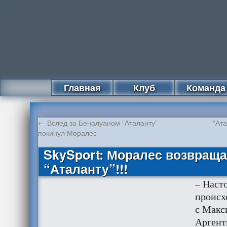
Главная
Клуб
Команда
←
Вслед за Беналуаном “Аталанту”
“Ата
покинул Моралес
SkySport: Моралес возвраща
“Аталанту”!!!
– Наст
происх
с Макс
Аргент