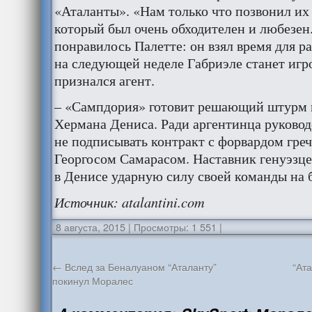
«Аталанты». «Нам только что позвонил их
который был очень обходителен и любезен
понравилось Палетте: он взял время для 
на следующей неделе Габриэле станет игр
признался агент.
– «Сампдория» готовит решающий штурм 
Хермана Дениса. Ради аргентинца руково
не подписывать контракт с форвардом гре
Георгосом Самарасом. Наставник генуэзце
в Денисе ударную силу своей команды на 
Источник
: atalantini.com
8 августа, 2015
|
Просмотры: 1 551
|
←
Вслед за Беналуаном “Аталанту”
“Ата
покинул Моралес