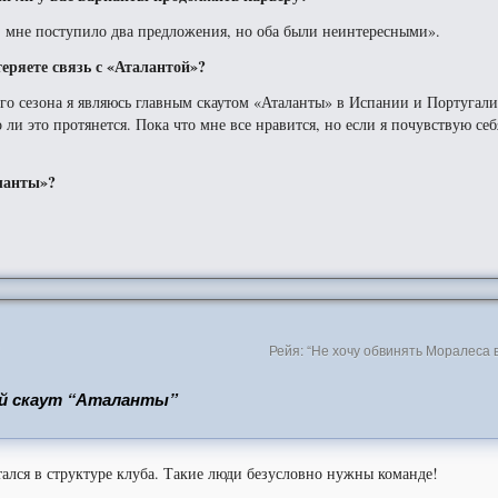
, мне поступило два предложения, но оба были неинтересными».
теряете связь с «Аталантой»?
го сезона я являюсь главным скаутом «Аталанты» в Испании и Португал
о ли это протянется. Пока что мне все нравится, но если я почувствую себ
ланты»?
”
Рейя: “Не хочу обвинять Моралеса
ный скаут “Аталанты”
стался в структуре клуба. Такие люди безусловно нужны команде!