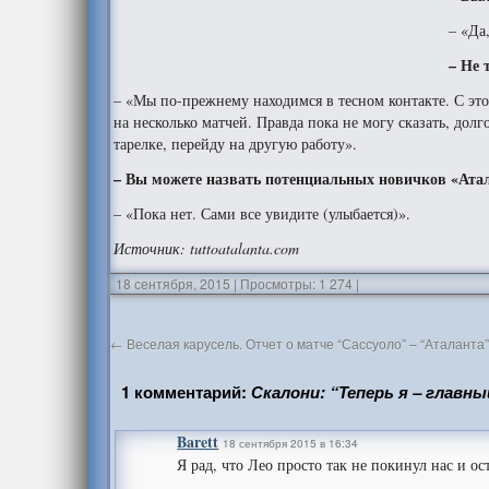
– «Да
– Не 
– «Мы по-прежнему находимся в тесном контакте. С это
на несколько матчей. Правда пока не могу сказать, долг
тарелке, перейду на другую работу».
– Вы можете назвать потенциальных новичков «Ата
– «Пока нет. Сами все увидите (улыбается)».
Источник
: tuttoatalanta.com
18 сентября, 2015
|
Просмотры: 1 274
|
←
Веселая карусель. Отчет о матче “Сассуоло” – “Аталанта
1 комментарий:
Скалони: “Теперь я – глав
Barett
18 сентября 2015 в 16:34
Я рад, что Лео просто так не покинул нас и о