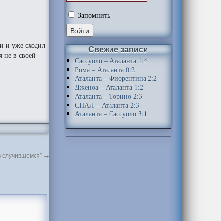
Запомнить
ии и уже сходил
Свежие записи
я не в своей
Сассуоло – Аталанта 1:4
Рома – Аталанта 0:2
Аталанта – Фиорентина 2:2
Дженоа – Аталанта 1:2
Аталанта – Торино 2:3
СПАЛ – Аталанта 2:3
Аталанта – Сассуоло 3:1
 в случившемся”
→