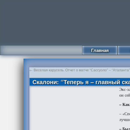
Главная
←
Веселая карусель. Отчет о матче “Сассуоло” – “Аталанта
Скалони: “Теперь я – главный ск
Экс-з
он се
– Как
– «Сп
лучши
– Был