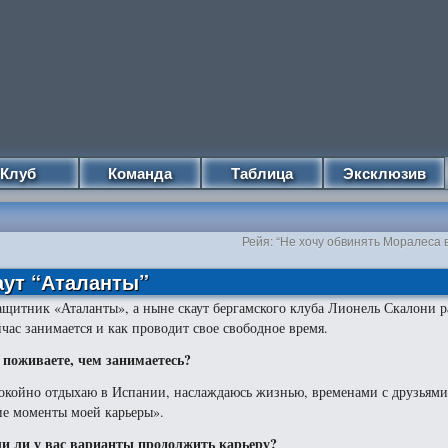
Клуб
Команда
Таблица
Эксклюзив
”
Рейя: “Не хочу обвинять Моралеса
аут “Аталанты”
ащитник «Аталанты», а ныне скаут бергамского клуба Лионель Скалони р
йчас занимается и как проводит свое свободное время.
 поживаете, чем занимаетесь
?
окойно отдыхаю в Испании, наслаждаюсь жизнью, временами с друзьям
е моменты моей карьеры».
и ли у вас варианты продолжить карьеру?