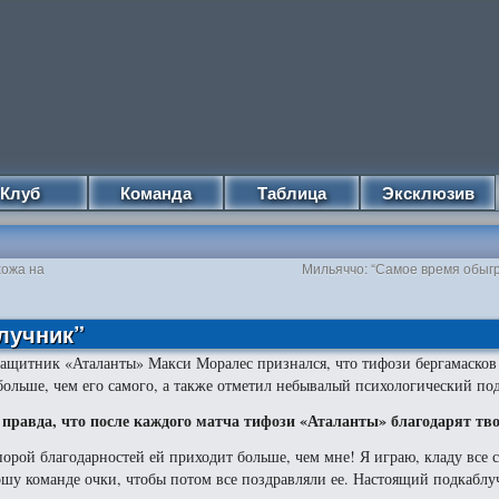
Клуб
Команда
Таблица
Эксклюзив
хожа на
Мильяччо: “Самое время обыгр
лучник”
ащитник «Аталанты» Макси Моралес признался, что тифози бергамасков
больше, чем его самого, а также отметил небывалый психологический по
 правда, что после каждого матча тифози «Аталанты» благодарят тв
порой благодарностей ей приходит больше, чем мне! Я играю, кладу все 
шу команде очки, чтобы потом все поздравляли ее. Настоящий подкаблуч