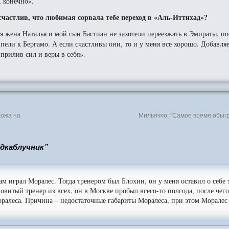
 конечно».
счастлив, что любимая сорвала тебе переход в «Аль-Иттихад»?
я жена Наталья и мой сын Бастиан не захотели переезжать в Эмираты, по
пели к Бергамо. А если счастливы они, то и у меня все хорошо. Добавля
прилив сил и веры в себя».
хожа на
Мильяччо: “Самое время обыгр
одкаблучник”
ам играл Моралес. Тогда тренером был Блохин, он у меня оставил о себе 
витый тренер из всех, он в Москве пробыл всего-то полгода, после чег
Моралеса. Причина – недостаточные габариты Моралеса, при этом Моралес