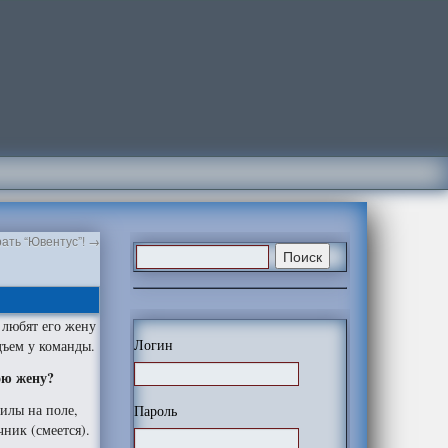
ать “Ювентус”!
→
 любят его жену
Логин
дъем у команды.
ою жену?
силы на поле,
Пароль
ник (смеется).