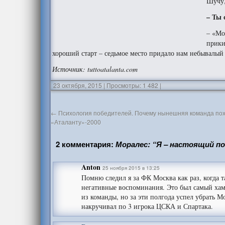
Шучу,
– Ты 
– «Мо
прики
хороший старт – седьмое место придало нам небывалый 
Источник
: tuttoatalanta.com
23 октября, 2015
|
Просмотры: 1 482
|
←
Психология победителей. Почему нынешняя команда по
«Аталанту»-2000
2 комментария:
Моралес: “Я – настоящий п
Anton
25 ноября 2015 в 13:25
Помню следил я за ФК Москва как раз, когда т
негативные воспоминания. Это был самый хамо
из команды, но за эти полгода успел убрать 
накручивал по 3 игрока ЦСКА и Спартака.