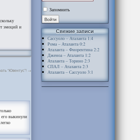
Запомнить
скольку
ет эмоций и
Свежие записи
Сассуоло – Аталанта 1:4
Рома – Аталанта 0:2
Аталанта – Фиорентина 2:2
Дженоа – Аталанта 1:2
Аталанта – Торино 2:3
СПАЛ – Аталанта 2:3
ать “Ювентус”!
→
Аталанта – Сассуоло 3:1
только
о его выкинули
 легко