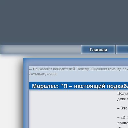
Главная
←
Психология победителей. Почему нынешняя команда по
«Аталанту»-2000
Моралес: “Я – настоящий подкаб
Полуз
даже 
– Это
– «И 
прино