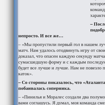
которо
команд
характ
– Посл
подобр
непросто. И все же…
– «Мы пропустили первый гол в нашем луч
матч. Нам удалось отодвинуть игру от сво
доказал, что опасен каждую секунду матч
сумасшедшую форму и с каждым последу
будет все лучше и лучше. Нам не повезло 
каток».
– Со стороны показалось, что «Аталант
побаивалась соперника.
– «Пинилья и Моралес создали два полумом
вами соглашусь. Я думал, моя команда сме