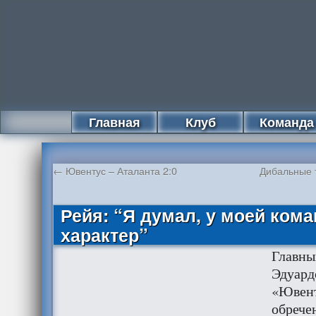
Главная
Клуб
Команда
←
Ювентус – Аталанта 2:0
Дибальные т
Рейя: “Я думал, у моей ком
характер”
Главны
Эдуард
«Ювент
обрече